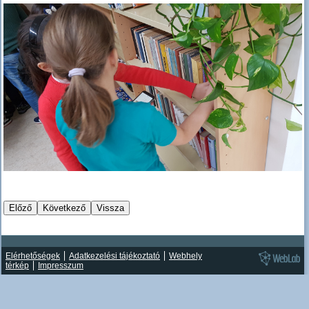
Elérhetőségek
Adatkezelési tájékoztató
Webhely
térkép
Impresszum