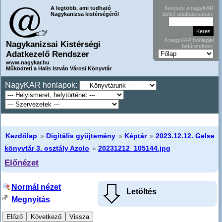
A legtöbb, ami tudható
Keresés a nagyKAR
Nagykanizsa kistérségéről
belső adatbázisában:
A nagyKAR honlapjai
Nagykanizsai Kistérségi
betűrendben:
Adatkezelő Rendszer
www.nagykar.hu
Működteti a Halis István Városi Könyvtár
NagyKAR honlapok:
Kezdőlap
»
Digitális gyűjtemény
»
Képtár
»
2023.12.12. Gelse
könyvtár 3. osztály Azolo
»
20231212_105144.jpg
Előnézet
Normál nézet
Letöltés
Megnyitás