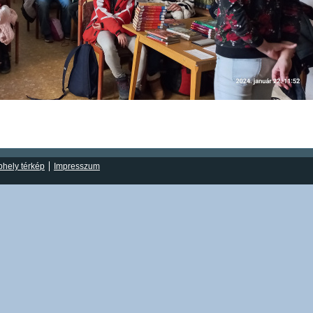
hely térkép
Impresszum