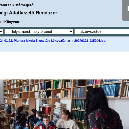
kanizsa kistérségéről
ségi Adatkezelő Rendszer
osi Könyvtár
24.01.22. Piarista iskola 5. osztály könyvajánlat
»
20240122_115204.jpg