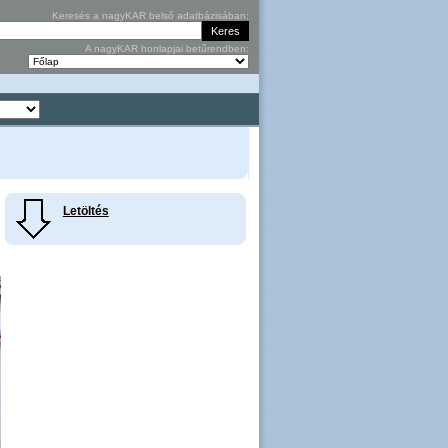
Keresés a nagyKAR belső adatbázisában:
A nagyKAR honlapjai betűrendben:
Letöltés