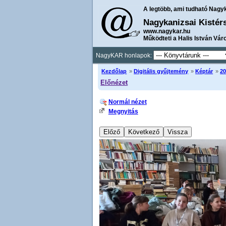
A legtöbb, ami tudható Nagy
Nagykanizsai Kistér
www.nagykar.hu
Működteti a Halis István Vár
NagyKAR honlapok:
Kezdőlap
»
Digitális gyűjtemény
»
Képtár
»
20
Előnézet
Normál nézet
Megnyitás