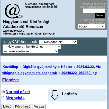
A legtöbb, ami tudható
Keresés a nagyKAR
Nagykanizsa kistérségéről
belső adatbázisában:
A nagyKAR honlapjai
Nagykanizsai Kistérségi
betűrendben:
Adatkezelő Rendszer
www.nagykar.hu
Működteti a Halis István Városi Könyvtár
NagyKAR honlapok:
Kezdőlap
»
Digitális gyűjtemény
»
Képtár
»
2024.03.22. Víz
világnapja egyetemista csapatok
»
20240322_083930.jpg
Előnézet
Normál nézet
Letöltés
Megnyitás