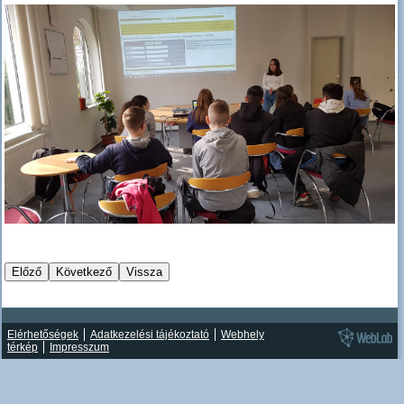
Elérhetőségek
Adatkezelési tájékoztató
Webhely
térkép
Impresszum