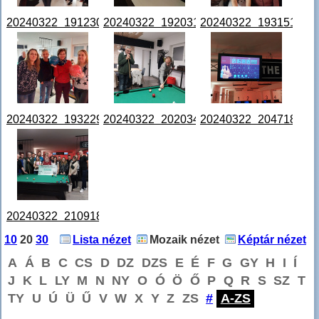
20240322_191230.jpg
20240322_192031.jpg
20240322_193151.jpg
20240322_193229.jpg
20240322_202034(0).jpg
20240322_204718.jpg
20240322_210918.jpg
10
20
30
Lista nézet
Mozaik nézet
Képtár nézet
A
Á
B
C
CS
D
DZ
DZS
E
É
F
G
GY
H
I
Í
J
K
L
LY
M
N
NY
O
Ó
Ö
Ő
P
Q
R
S
SZ
T
TY
U
Ú
Ü
Ű
V
W
X
Y
Z
ZS
#
A-ZS