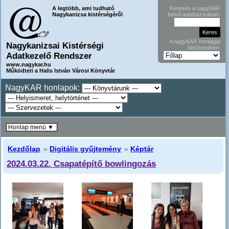
A legtöbb, ami tudható
Keresés a nagyKAR
Nagykanizsa kistérségéről
belső adatbázisában:
A nagyKAR honlapjai
Nagykanizsai Kistérségi
betűrendben:
Adatkezelő Rendszer
www.nagykar.hu
Működteti a Halis István Városi Könyvtár
NagyKAR honlapok:
Honlap menü ▼
Kezdőlap
»
Digitális gyűjtemény
»
Képtár
2024.03.22. Csapatépítő bowlingozás