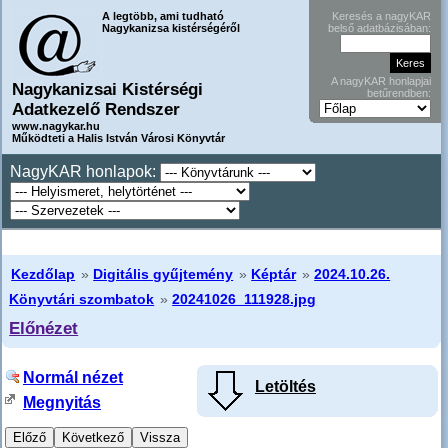
A legtöbb, ami tudható
Keresés a nagyKAR
Nagykanizsa kistérségéről
belső adatbázisában:
A nagyKAR honlapjai
Nagykanizsai Kistérségi
betűrendben:
Adatkezelő Rendszer
www.nagykar.hu
Működteti a Halis István Városi Könyvtár
NagyKAR honlapok:
Kezdőlap
»
Digitális gyűjtemény
»
Képtár
»
2024.10.26.
Könyvtári szombatok
»
20241026_111928.jpg
Előnézet
Normál nézet
Letöltés
Megnyitás