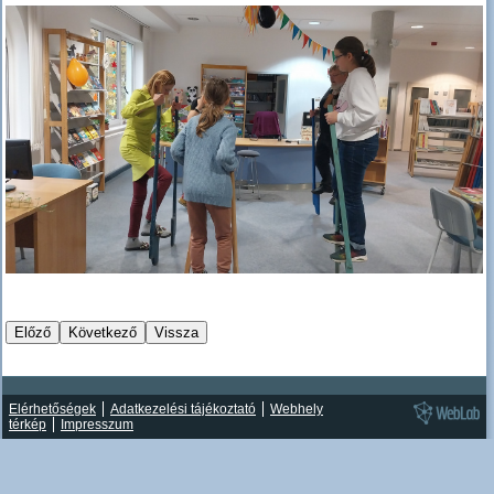
Elérhetőségek
Adatkezelési tájékoztató
Webhely
térkép
Impresszum