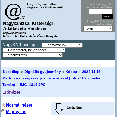
A legtöbb, ami tudható
Keresés a nagyKAR
Nagykanizsa kistérségéről
belső adatbázisában:
A nagyKAR honlapjai
Nagykanizsai Kistérségi
betűrendben:
Adatkezelő Rendszer
www.nagykar.hu
Működteti a Halis István Városi Könyvtár
NagyKAR honlapok:
Kezdőlap
»
Digitális gyűjtemény
»
Képtár
»
2024.11.15.
Márton napi vigasságok mancsokkal (fotók: Csizmadia
Tamás)
»
IMG_1815.JPG
Előnézet
Normál nézet
Letöltés
Megnyitás