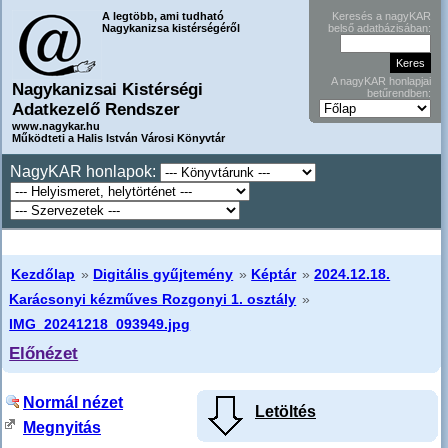
A legtöbb, ami tudható
Keresés a nagyKAR
Nagykanizsa kistérségéről
belső adatbázisában:
A nagyKAR honlapjai
Nagykanizsai Kistérségi
betűrendben:
Adatkezelő Rendszer
www.nagykar.hu
Működteti a Halis István Városi Könyvtár
NagyKAR honlapok:
Kezdőlap
»
Digitális gyűjtemény
»
Képtár
»
2024.12.18.
Karácsonyi kézműves Rozgonyi 1. osztály
»
IMG_20241218_093949.jpg
Előnézet
Normál nézet
Letöltés
Megnyitás