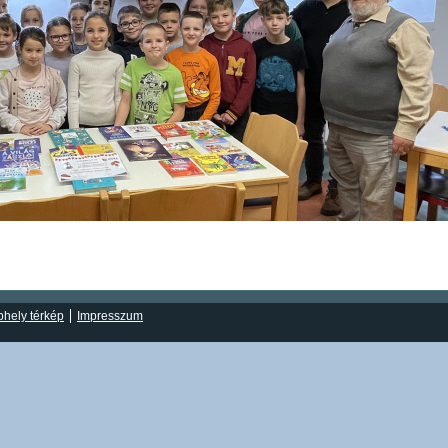
hely térkép
Impresszum