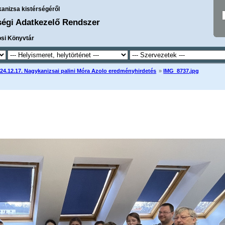
kanizsa kistérségéről
ségi Adatkezelő Rendszer
osi Könyvtár
24.12.17. Nagykanizsai palini Móra Azolo eredményhirdetés
»
IMG_8737.jpg