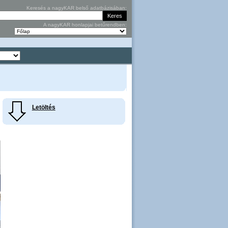
Keresés a nagyKAR belső adatbázisában:
A nagyKAR honlapjai betűrendben:
Letöltés