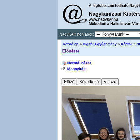
A legtöbb, ami tudható Nagy
Nagykanizsai Kistér
www.nagykar.hu
Működteti a Halis István Vár
NagyKAR honlapok:
Kezdőlap
»
Digitális gyűjtemény
»
Képtár
»
20
Előnézet
Normál nézet
Megnyitás