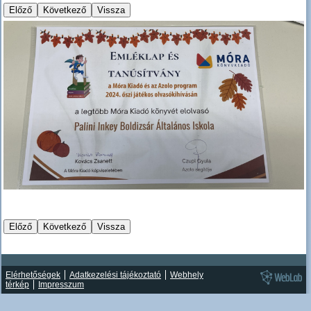
Elérhetőségek
Adatkezelési tájékoztató
Webhely
térkép
Impresszum