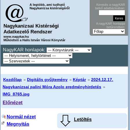
A legtöbb, ami tudható
Keresés a nagyKAR
Nagykanizsa kistérségéről
belső adatbázisában:
A nagyKAR honlapjai
Nagykanizsai Kistérségi
betűrendben:
Adatkezelő Rendszer
www.nagykar.hu
Működteti a Halis István Városi Könyvtár
NagyKAR honlapok:
Kezdőlap
»
Digitális gyűjtemény
»
Képtár
»
2024.12.17.
Nagykanizsai palini Móra Azolo eredményhirdetés
»
IMG_8765.jpg
Előnézet
Normál nézet
Letöltés
Megnyitás