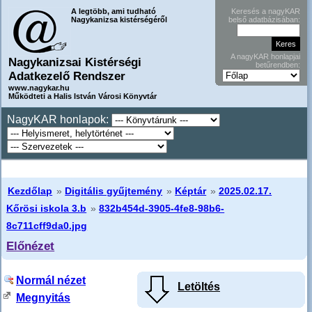
A legtöbb, ami tudható
Keresés a nagyKAR
Nagykanizsa kistérségéről
belső adatbázisában:
A nagyKAR honlapjai
Nagykanizsai Kistérségi
betűrendben:
Adatkezelő Rendszer
www.nagykar.hu
Működteti a Halis István Városi Könyvtár
NagyKAR honlapok:
Kezdőlap
»
Digitális gyűjtemény
»
Képtár
»
2025.02.17.
Kőrösi iskola 3.b
»
832b454d-3905-4fe8-98b6-
8c711cff9da0.jpg
Előnézet
Normál nézet
Letöltés
Megnyitás