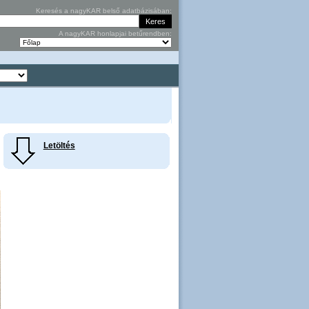
Keresés a nagyKAR belső adatbázisában:
A nagyKAR honlapjai betűrendben:
Letöltés