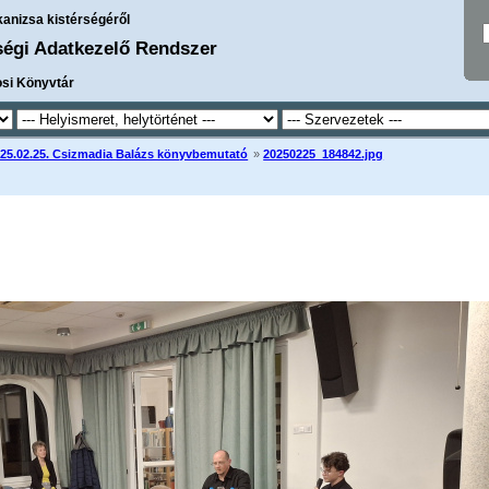
kanizsa kistérségéről
ségi Adatkezelő Rendszer
osi Könyvtár
25.02.25. Csizmadia Balázs könyvbemutató
»
20250225_184842.jpg