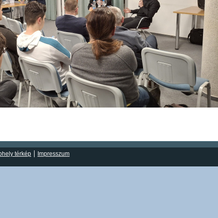
hely térkép
Impresszum