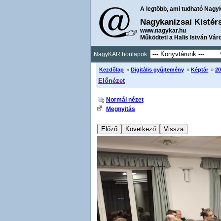
A legtöbb, ami tudható Nagy
Nagykanizsai Kistér
www.nagykar.hu
Működteti a Halis István Vár
NagyKAR honlapok:
Kezdőlap
»
Digitális gyűjtemény
»
Képtár
»
20
Előnézet
Normál nézet
Megnyitás