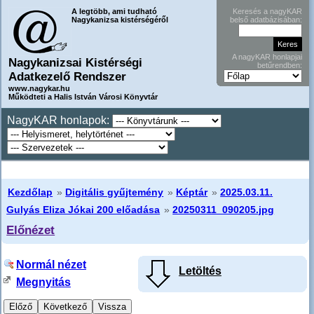
A legtöbb, ami tudható
Keresés a nagyKAR
Nagykanizsa kistérségéről
belső adatbázisában:
A nagyKAR honlapjai
Nagykanizsai Kistérségi
betűrendben:
Adatkezelő Rendszer
www.nagykar.hu
Működteti a Halis István Városi Könyvtár
NagyKAR honlapok:
Kezdőlap
»
Digitális gyűjtemény
»
Képtár
»
2025.03.11.
Gulyás Eliza Jókai 200 előadása
»
20250311_090205.jpg
Előnézet
Normál nézet
Letöltés
Megnyitás