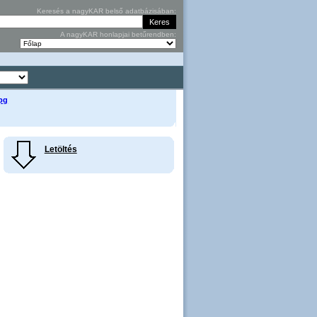
Keresés a nagyKAR belső adatbázisában:
A nagyKAR honlapjai betűrendben:
pg
Letöltés