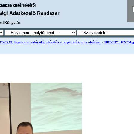
kanizsa kistérségéről
ségi Adatkezelő Rendszer
osi Könyvtár
25.05.21. Balatoni madárvilág előadás + együttműködés aláírása
»
20250521_185754.j