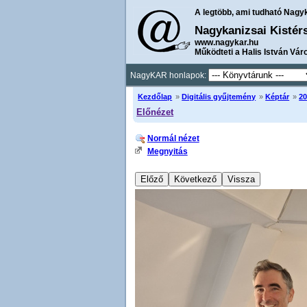
A legtöbb, ami tudható Nagy
Nagykanizsai Kistér
www.nagykar.hu
Működteti a Halis István Vár
NagyKAR honlapok:
Kezdőlap
»
Digitális gyűjtemény
»
Képtár
»
20
Előnézet
Normál nézet
Megnyitás