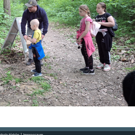
hely térkép
Impresszum