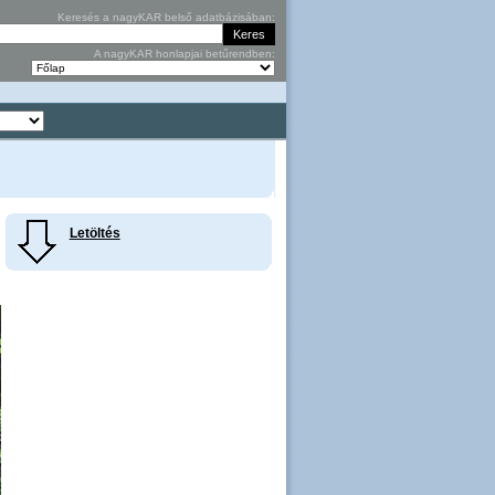
Keresés a nagyKAR belső adatbázisában:
A nagyKAR honlapjai betűrendben:
Letöltés