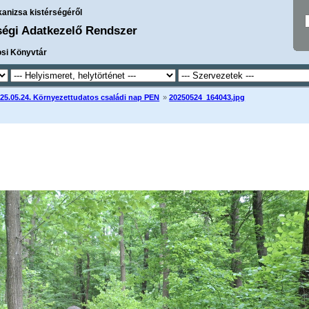
kanizsa kistérségéről
ségi Adatkezelő Rendszer
osi Könyvtár
25.05.24. Környezettudatos családi nap PEN
»
20250524_164043.jpg