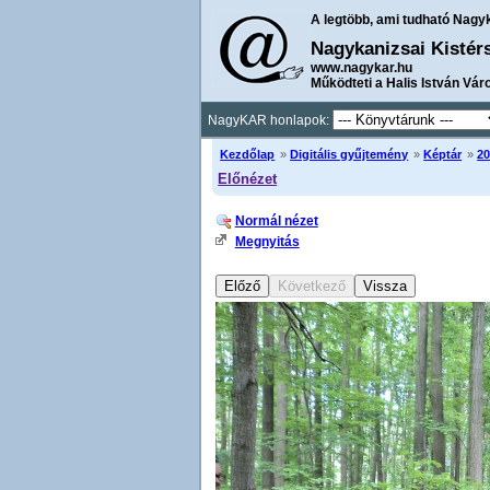
A legtöbb, ami tudható Nagy
Nagykanizsai Kistér
www.nagykar.hu
Működteti a Halis István Vár
NagyKAR honlapok:
Kezdőlap
»
Digitális gyűjtemény
»
Képtár
»
20
Előnézet
Normál nézet
Megnyitás