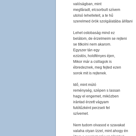
valóságban, mint
megfáradt, elcsorbult szívem
utolsó lehelleteit, a te hű
szerelmed örök szolgálatába állítani
Lehet ostobaság mind ez
belátom, de érzelmeim se rejteni
se titkolni nem akarom.
Egyszer tán egy
ezüstös, holdfényes éjen,
Mikor már a csillagok is
ébredeznek, meg fejted ezen
sorok mit is rejtenek.
Idő, mint múló
reménység, szépen s lassan
hagy el engemet, miközben
irántad érzett vágyam
futótűzként perzseli fel
szívemet.
Nem tudom olvasod e szavakat
valaha olyan ízzel, mint ahogy én