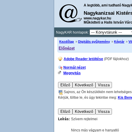
A legtöbb, ami tudható Nagy
Nagykanizsai Kistér
www.nagykar.hu
Működteti a Halis István Vár
NagyKAR honlapok:
Kezdőlap
»
Digitális gyűjtemény
»
Képtár
»
Vi
Előnézet
Adobe Reader letöltése
(PDF fájlokhoz)
Normál nézet
Megnyitás
Sajnos, az Ön készülékén nem lehetséges a
Kérjük, töltse le, és úgy tekintse meg:
Kis Benc
Leírás:
Szívem rejtelmei
Nincs más vágyam e hanyatló