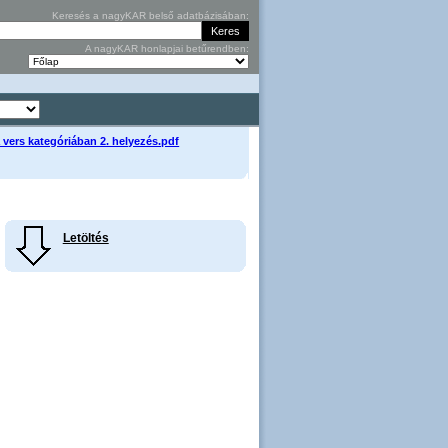
Keresés a nagyKAR belső adatbázisában:
A nagyKAR honlapjai betűrendben:
 vers kategóriában 2. helyezés.pdf
Letöltés