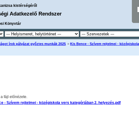
kanizsa kistérségéről
ségi Adatkezelő Rendszer
osi Könyvtár
lágot írok pályázat győztes munkák 2025
»
Kis Bence - Szívem rejtelmei - középiskola
 fájl előnézete.
e - Szívem rejtelmei - középiskola vers kategóriában 2. helyezés.pdf