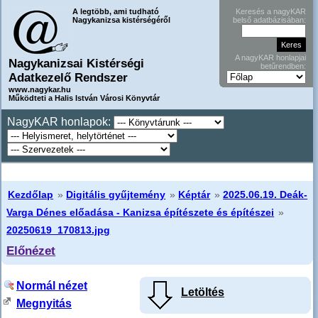
A legtöbb, ami tudható
Keresés a nagyKAR
Nagykanizsa kistérségéről
belső adatbázisában:
A nagyKAR honlapjai
Nagykanizsai Kistérségi
betűrendben:
Adatkezelő Rendszer
www.nagykar.hu
Működteti a Halis István Városi Könyvtár
NagyKAR honlapok:
Kezdőlap
»
Digitális gyűjtemény
»
Képtár
»
2025.06.19. Deák-
Varga Dénes előadása - Kanizsa építészete és építészei
»
20250619_170813.jpg
Előnézet
Normál nézet
Letöltés
Megnyitás