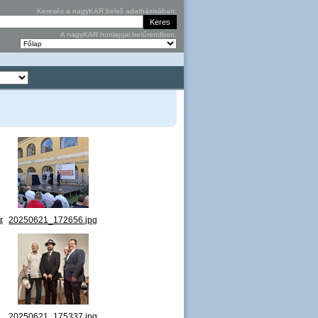
Keresés a nagyKAR belső adatbázisában:
A nagyKAR honlapjai betűrendben:
jpg
20250621_172656.jpg
g
20250621_175337.jpg