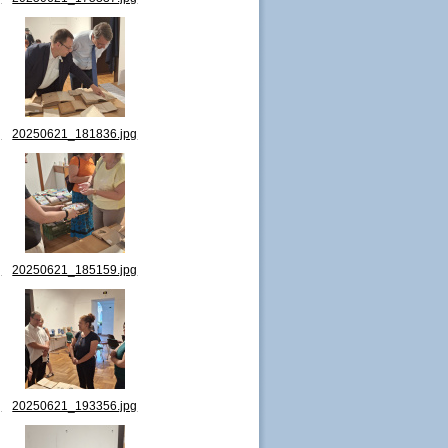
g
20250621_181836.jpg
g
20250621_185159.jpg
g
20250621_193356.jpg