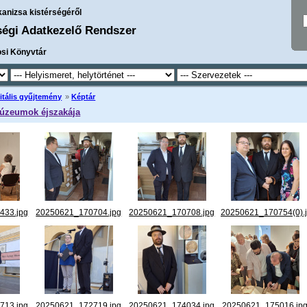
kanizsa kistérségéről
ségi Adatkezelő Rendszer
osi Könyvtár
itális gyűjtemény
»
Képtár
Múzeumok éjszakája
433.jpg
20250621_170704.jpg
20250621_170708.jpg
20250621_170754(0).
713.jpg
20250621_172719.jpg
20250621_174034.jpg
20250621_175016.jp