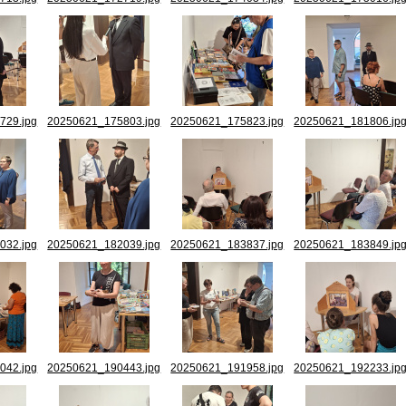
729.jpg
20250621_175803.jpg
20250621_175823.jpg
20250621_181806.jp
032.jpg
20250621_182039.jpg
20250621_183837.jpg
20250621_183849.jp
042.jpg
20250621_190443.jpg
20250621_191958.jpg
20250621_192233.jp