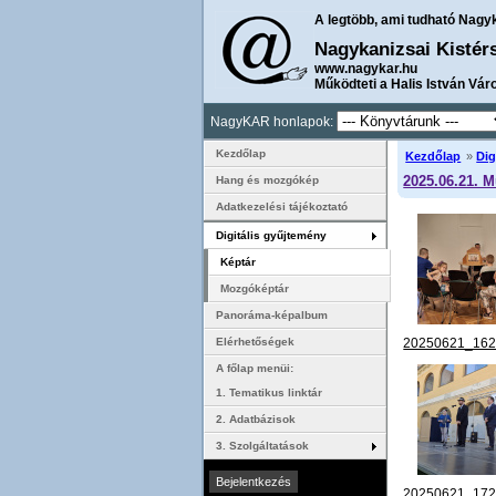
A legtöbb, ami tudható Nagy
Nagykanizsai Kistér
www.nagykar.hu
Működteti a Halis István Vár
NagyKAR honlapok:
Kezdőlap
Kezdőlap
»
Dig
2025.06.21. 
Hang és mozgókép
Adatkezelési tájékoztató
Digitális gyűjtemény
Képtár
Mozgóképtár
Panoráma-képalbum
20250621_162
Elérhetőségek
A főlap menüi:
1. Tematikus linktár
2. Adatbázisok
3. Szolgáltatások
20250621_172