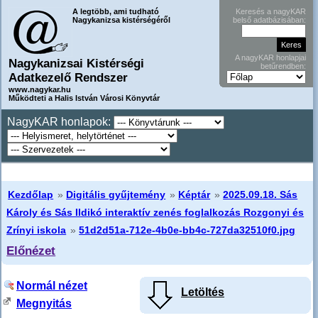
A legtöbb, ami tudható
Keresés a nagyKAR
Nagykanizsa kistérségéről
belső adatbázisában:
A nagyKAR honlapjai
Nagykanizsai Kistérségi
betűrendben:
Adatkezelő Rendszer
www.nagykar.hu
Működteti a Halis István Városi Könyvtár
NagyKAR honlapok:
Kezdőlap
»
Digitális gyűjtemény
»
Képtár
»
2025.09.18. Sás
Károly és Sás Ildikó interaktív zenés foglalkozás Rozgonyi és
Zrínyi iskola
»
51d2d51a-712e-4b0e-bb4c-727da32510f0.jpg
Előnézet
Normál nézet
Letöltés
Megnyitás