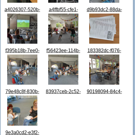
a4026307-520b-
a4ffbf55-cfe1-
d9b93dc2-88da-
40ee-9524-
46f9-8343-
4d15-9e05-
a5233c41f500.jpg
0e59591d901f.jpg
e1f8123eabbc.jpg
f395b18b-7ee0-
f56423ee-114b-
183382dc-f076-
4e4e-9698-
4308-899d-
42a3-9355-
489cca06b924.jpg
a28d8c8ccb56.jpg
b76b08f318d7.jpg
79e48c8f-830b-
83937ceb-2c52-
90198094-84c4-
4954-bd23-
45f9-bf7f-
4a5d-b0ac-
b803baaeff89.jpg
8771cbaf7ed9.jpg
261918621374.jpg
9e3a0cd2-e3f2-