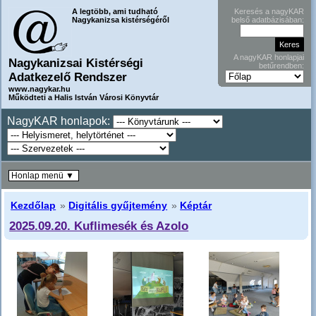
A legtöbb, ami tudható
Keresés a nagyKAR
Nagykanizsa kistérségéről
belső adatbázisában:
A nagyKAR honlapjai
Nagykanizsai Kistérségi
betűrendben:
Adatkezelő Rendszer
www.nagykar.hu
Működteti a Halis István Városi Könyvtár
NagyKAR honlapok:
Honlap menü ▼
Kezdőlap
»
Digitális gyűjtemény
»
Képtár
2025.09.20. Kuflimesék és Azolo