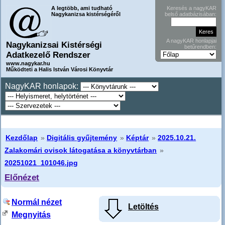
A legtöbb, ami tudható
Keresés a nagyKAR
Nagykanizsa kistérségéről
belső adatbázisában:
A nagyKAR honlapjai
Nagykanizsai Kistérségi
betűrendben:
Adatkezelő Rendszer
www.nagykar.hu
Működteti a Halis István Városi Könyvtár
NagyKAR honlapok:
Kezdőlap
»
Digitális gyűjtemény
»
Képtár
»
2025.10.21.
Zalakomári ovisok látogatása a könyvtárban
»
20251021_101046.jpg
Előnézet
Normál nézet
Letöltés
Megnyitás