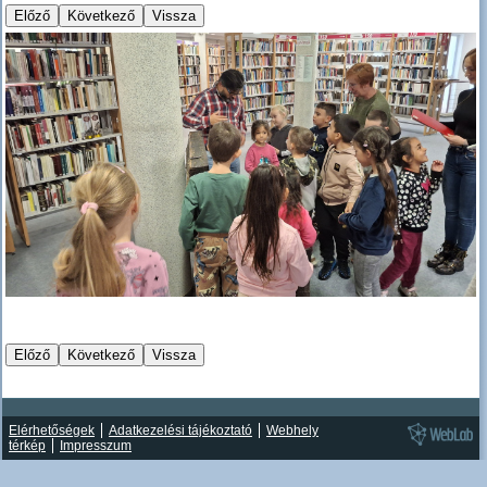
Elérhetőségek
Adatkezelési tájékoztató
Webhely
térkép
Impresszum