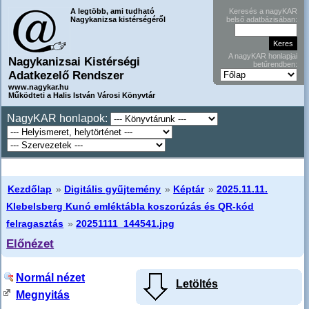
A legtöbb, ami tudható
Keresés a nagyKAR
Nagykanizsa kistérségéről
belső adatbázisában:
A nagyKAR honlapjai
Nagykanizsai Kistérségi
betűrendben:
Adatkezelő Rendszer
www.nagykar.hu
Működteti a Halis István Városi Könyvtár
NagyKAR honlapok:
Kezdőlap
»
Digitális gyűjtemény
»
Képtár
»
2025.11.11.
Klebelsberg Kunó emléktábla koszorúzás és QR-kód
felragasztás
»
20251111_144541.jpg
Előnézet
Normál nézet
Letöltés
Megnyitás