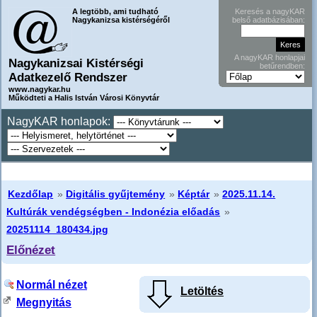
A legtöbb, ami tudható
Keresés a nagyKAR
Nagykanizsa kistérségéről
belső adatbázisában:
A nagyKAR honlapjai
Nagykanizsai Kistérségi
betűrendben:
Adatkezelő Rendszer
www.nagykar.hu
Működteti a Halis István Városi Könyvtár
NagyKAR honlapok:
Kezdőlap
»
Digitális gyűjtemény
»
Képtár
»
2025.11.14.
Kultúrák vendégségben - Indonézia előadás
»
20251114_180434.jpg
Előnézet
Normál nézet
Letöltés
Megnyitás