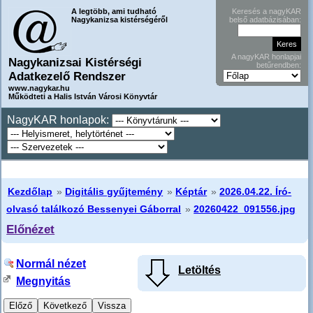
A legtöbb, ami tudható
Keresés a nagyKAR
Nagykanizsa kistérségéről
belső adatbázisában:
A nagyKAR honlapjai
Nagykanizsai Kistérségi
betűrendben:
Adatkezelő Rendszer
www.nagykar.hu
Működteti a Halis István Városi Könyvtár
NagyKAR honlapok:
Kezdőlap
»
Digitális gyűjtemény
»
Képtár
»
2026.04.22. Író-
olvasó találkozó Bessenyei Gáborral
»
20260422_091556.jpg
Előnézet
Normál nézet
Letöltés
Megnyitás