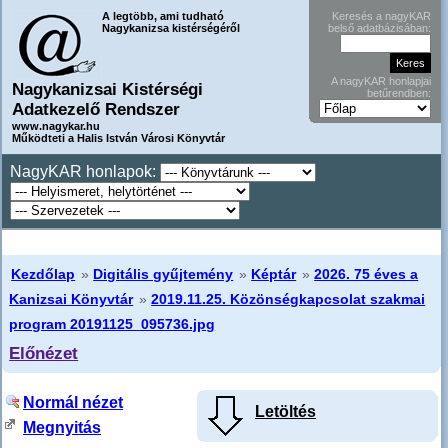
A legtöbb, ami tudható
Keresés a nagyKAR
Nagykanizsa kistérségéről
belső adatbázisában:
A nagyKAR honlapjai
Nagykanizsai Kistérségi
betűrendben:
Adatkezelő Rendszer
www.nagykar.hu
Működteti a Halis István Városi Könyvtár
NagyKAR honlapok:
Kezdőlap
»
Digitális gyűjtemény
»
Képtár
»
2026. 75 éves a
Kanizsai Könyvtár
»
2019.11.25. Közönségkapcsolat szakmai
program 20191125_095736.jpg
Előnézet
Normál nézet
Letöltés
Megnyitás