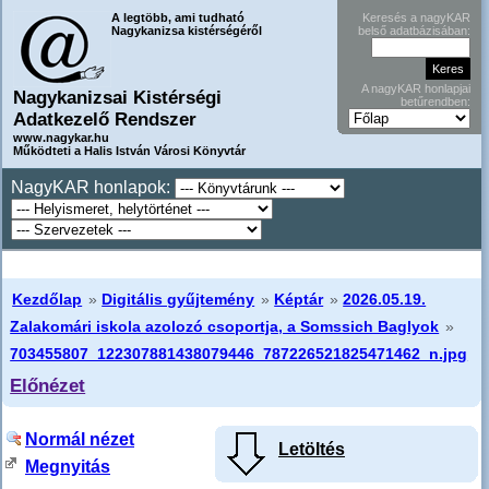
A legtöbb, ami tudható
Keresés a nagyKAR
Nagykanizsa kistérségéről
belső adatbázisában:
A nagyKAR honlapjai
Nagykanizsai Kistérségi
betűrendben:
Adatkezelő Rendszer
www.nagykar.hu
Működteti a Halis István Városi Könyvtár
NagyKAR honlapok:
Kezdőlap
»
Digitális gyűjtemény
»
Képtár
»
2026.05.19.
Zalakomári iskola azolozó csoportja, a Somssich Baglyok
»
703455807_122307881438079446_787226521825471462_n.jpg
Előnézet
Normál nézet
Letöltés
Megnyitás