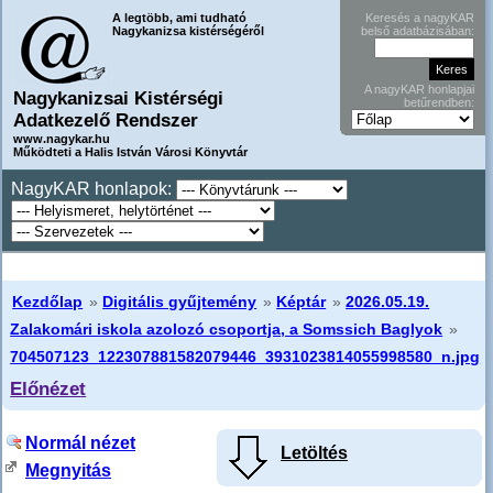
A legtöbb, ami tudható
Keresés a nagyKAR
Nagykanizsa kistérségéről
belső adatbázisában:
A nagyKAR honlapjai
Nagykanizsai Kistérségi
betűrendben:
Adatkezelő Rendszer
www.nagykar.hu
Működteti a Halis István Városi Könyvtár
NagyKAR honlapok:
Kezdőlap
»
Digitális gyűjtemény
»
Képtár
»
2026.05.19.
Zalakomári iskola azolozó csoportja, a Somssich Baglyok
»
704507123_122307881582079446_3931023814055998580_n.jpg
Előnézet
Normál nézet
Letöltés
Megnyitás