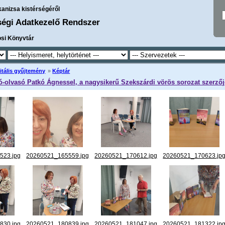
kanizsa kistérségéről
ségi Adatkezelő Rendszer
osi Könyvtár
itális gyűjtemény
»
Képtár
ró-olvasó Patkó Ágnessel, a nagysikerű Szekszárdi vörös sorozat szerzőj
523.jpg
20260521_165559.jpg
20260521_170612.jpg
20260521_170623.jp
830.jpg
20260521_180839.jpg
20260521_181047.jpg
20260521_181322.jp