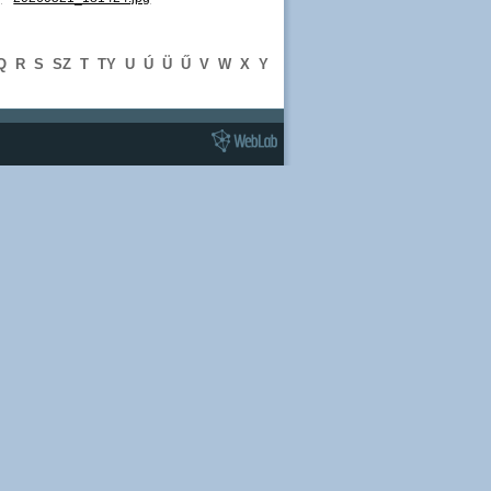
Q
R
S
SZ
T
TY
U
Ú
Ü
Ű
V
W
X
Y