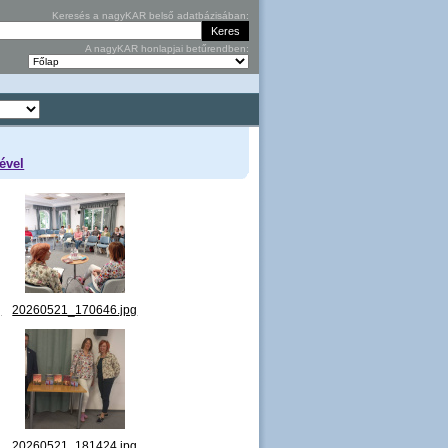
Keresés a nagyKAR belső adatbázisában:
A nagyKAR honlapjai betűrendben:
ével
g
20260521_170646.jpg
g
20260521_181424.jpg