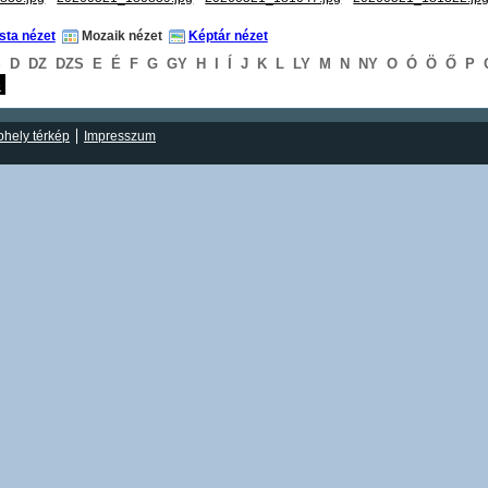
ista nézet
Mozaik nézet
Képtár nézet
S
D
DZ
DZS
E
É
F
G
GY
H
I
Í
J
K
L
LY
M
N
NY
O
Ó
Ö
Ő
P
S
hely térkép
Impresszum