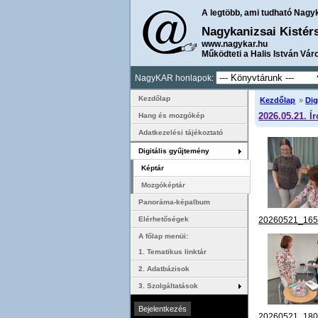
A legtöbb, ami tudható Nagy
Nagykanizsai Kistér
www.nagykar.hu
Működteti a Halis István Vár
NagyKAR honlapok:
Kezdőlap
Kezdőlap
»
Dig
2026.05.21. Í
Hang és mozgókép
Adatkezelési tájékoztató
Digitális gyűjtemény
Képtár
Mozgóképtár
Panoráma-képalbum
20260521_165
Elérhetőségek
A főlap menüi:
1. Tematikus linktár
2. Adatbázisok
3. Szolgáltatások
20260521_180