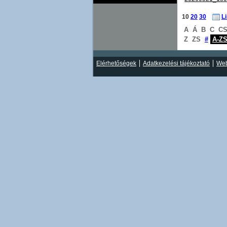
10
20
30
L
A
Á
B
C
C
Z
ZS
#
A-Z
Elérhetőségek
Adatkezelési tájékoztató
Web