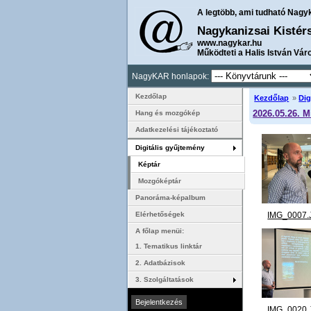
A legtöbb, ami tudható Nagy
Nagykanizsai Kistér
www.nagykar.hu
Működteti a Halis István Vár
NagyKAR honlapok:
Kezdőlap
Kezdőlap
»
Dig
2026.05.26. M
Hang és mozgókép
Adatkezelési tájékoztató
Digitális gyűjtemény
Képtár
Mozgóképtár
Panoráma-képalbum
IMG_0007.
Elérhetőségek
A főlap menüi:
1. Tematikus linktár
2. Adatbázisok
3. Szolgáltatások
IMG_0020.