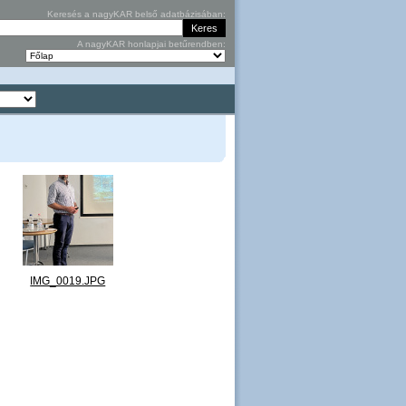
Keresés a nagyKAR belső adatbázisában:
A nagyKAR honlapjai betűrendben:
IMG_0019.JPG