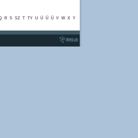
Q
R
S
SZ
T
TY
U
Ú
Ü
Ű
V
W
X
Y