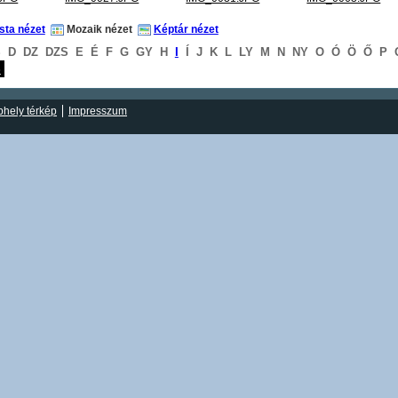
ista nézet
Mozaik nézet
Képtár nézet
S
D
DZ
DZS
E
É
F
G
GY
H
I
Í
J
K
L
LY
M
N
NY
O
Ó
Ö
Ő
P
S
hely térkép
Impresszum