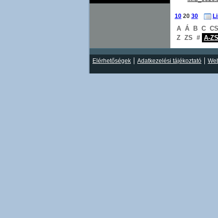
10
20
30
L
A
Á
B
C
C
Z
ZS
#
A-Z
Elérhetőségek
Adatkezelési tájékoztató
Web