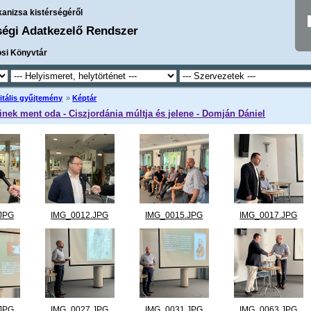
kanizsa kistérségéről
ségi Adatkezelő Rendszer
osi Könyvtár
itális gyűjtemény
»
Képtár
inek ment oda - Ciszjordánia múltja és jelene - Domján Dániel
JPG
IMG_0012.JPG
IMG_0015.JPG
IMG_0017.JPG
JPG
IMG_0027.JPG
IMG_0031.JPG
IMG_0063.JPG