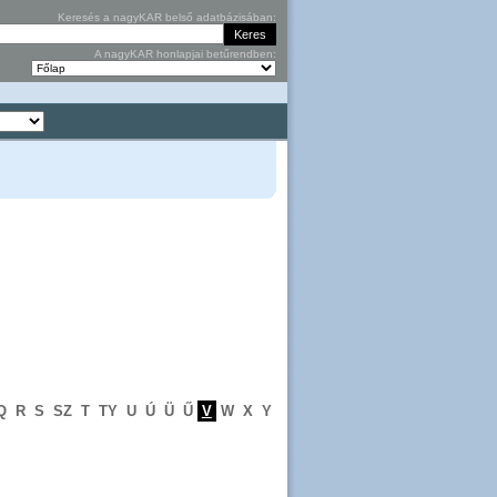
Keresés a nagyKAR belső adatbázisában:
A nagyKAR honlapjai betűrendben:
Q
R
S
SZ
T
TY
U
Ú
Ü
Ű
V
W
X
Y