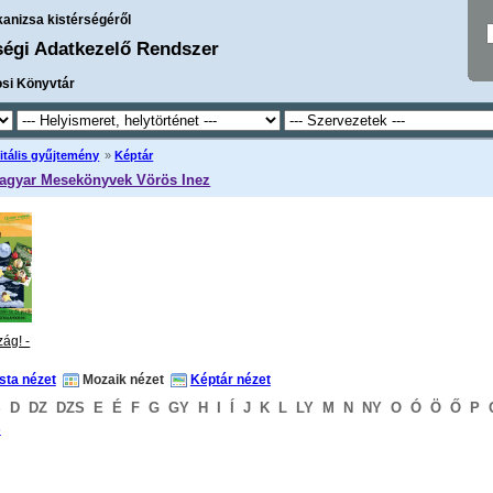
kanizsa kistérségéről
ségi Adatkezelő Rendszer
osi Könyvtár
itális gyűjtemény
»
Képtár
Magyar Mesekönyvek Vörös Inez
ág! -
.jpg
ista nézet
Mozaik nézet
Képtár nézet
S
D
DZ
DZS
E
É
F
G
GY
H
I
Í
J
K
L
LY
M
N
NY
O
Ó
Ö
Ő
P
S