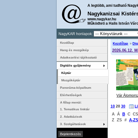
A legtöbb, ami tudható Nagy
Nagykanizsai Kistér
www.nagykar.hu
Működteti a Halis István Vár
NagyKAR honlapok:
Kezdőlap
Kezdőlap
»
Dig
2026.06.12. 
Hang és mozgókép
Adatkezelési tájékoztató
Digitális gyűjtemény
Képtár
Mozgóképtár
Panoráma-képalbum
Vár Álomorsz
Elérhetőségek
Vörös Inez
A főlap menüi:
10
20
30
L
1. Tematikus linktár
A
Á
B
C
C
2. Adatbázisok
Z
ZS
#
A-Z
3. Szolgáltatások