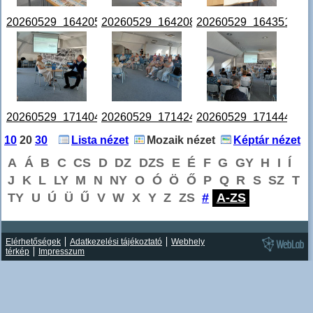
20260529_164205.jpg
20260529_164208.jpg
20260529_164351.jpg
20260529_171404.jpg
20260529_171424.jpg
20260529_171444.jpg
10
20
30
Lista nézet
Mozaik nézet
Képtár nézet
A
Á
B
C
CS
D
DZ
DZS
E
É
F
G
GY
H
I
Í
J
K
L
LY
M
N
NY
O
Ó
Ö
Ő
P
Q
R
S
SZ
T
TY
U
Ú
Ü
Ű
V
W
X
Y
Z
ZS
#
A-ZS
Elérhetőségek
Adatkezelési tájékoztató
Webhely
térkép
Impresszum