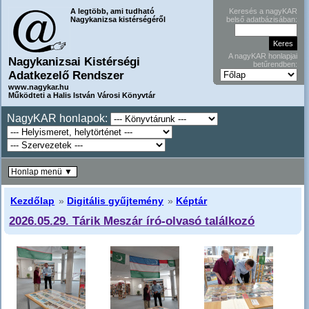
A legtöbb, ami tudható
Keresés a nagyKAR
Nagykanizsa kistérségéről
belső adatbázisában:
A nagyKAR honlapjai
Nagykanizsai Kistérségi
betűrendben:
Adatkezelő Rendszer
www.nagykar.hu
Működteti a Halis István Városi Könyvtár
NagyKAR honlapok:
Honlap menü ▼
Kezdőlap
»
Digitális gyűjtemény
»
Képtár
2026.05.29. Tárik Meszár író-olvasó találkozó