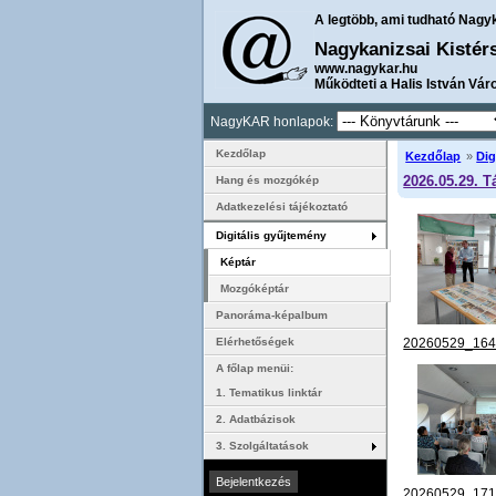
A legtöbb, ami tudható Nagy
Nagykanizsai Kistér
www.nagykar.hu
Működteti a Halis István Vár
NagyKAR honlapok:
Kezdőlap
Kezdőlap
»
Dig
2026.05.29. T
Hang és mozgókép
Adatkezelési tájékoztató
Digitális gyűjtemény
Képtár
Mozgóképtár
Panoráma-képalbum
20260529_164
Elérhetőségek
A főlap menüi:
1. Tematikus linktár
2. Adatbázisok
3. Szolgáltatások
20260529_171