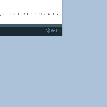
Q
R
S
SZ
T
TY
U
Ú
Ü
Ű
V
W
X
Y