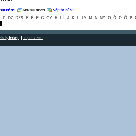
ista nézet
Mozaik nézet
Képtár nézet
S
D
DZ
DZS
E
É
F
G
GY
H
I
Í
J
K
L
LY
M
N
NY
O
Ó
Ö
Ő
P
S
hely térkép
Impresszum