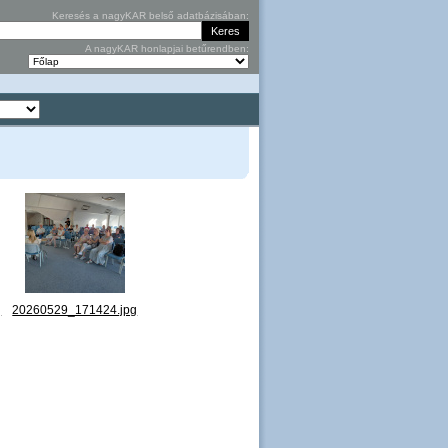
Keresés a nagyKAR belső adatbázisában:
A nagyKAR honlapjai betűrendben:
g
20260529_171424.jpg