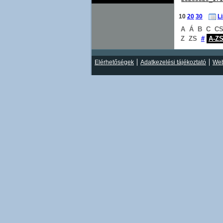
10
20
30
L
A
Á
B
C
C
Z
ZS
#
A-Z
Elérhetőségek
Adatkezelési tájékoztató
Web