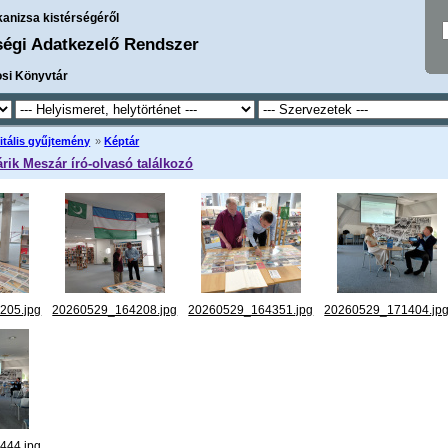
kanizsa kistérségéről
ségi Adatkezelő Rendszer
osi Könyvtár
itális gyűjtemény
»
Képtár
árik Meszár író-olvasó találkozó
205.jpg
20260529_164208.jpg
20260529_164351.jpg
20260529_171404.jp
444.jpg