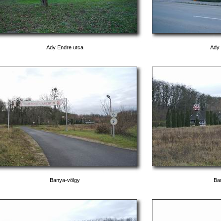
Ady Endre utca
Ady
Banya-völgy
Ba