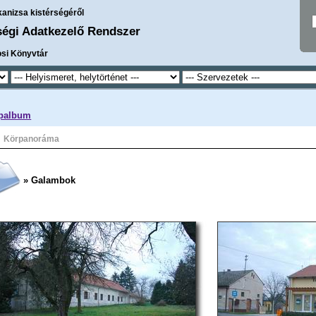
kanizsa kistérségéről
ségi Adatkezelő Rendszer
osi Könyvtár
palbum
Körpanoráma
» Galambok