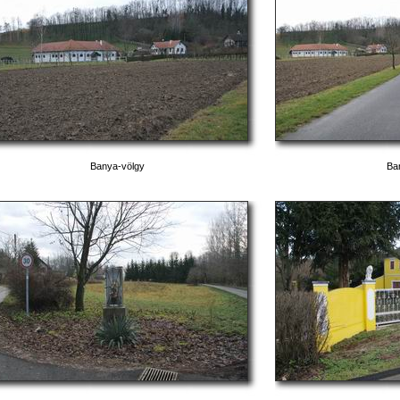
Banya-völgy
Ba