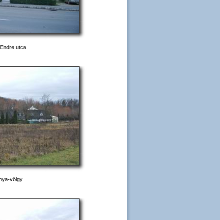
 Endre utca
nya-völgy