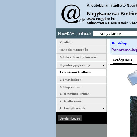
A legtöbb, ami tudható Nagy
Nagykanizsai Kistér
www.nagykar.hu
Működteti a Halis István Vár
NagyKAR honlapok:
Kezdőlap
Kezdőlap
Panoráma-ké
Hang és mozgókép
Adatkezelési tájékoztató
Fotógaléria
Digitális gyűjtemény
Panoráma-képalbum
Elérhetőségek
A főlap menüi:
1. Tematikus linktár
2. Adatbázisok
3. Szolgáltatások