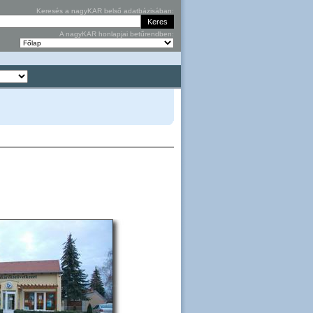
Keresés a nagyKAR belső adatbázisában:
A nagyKAR honlapjai betűrendben: