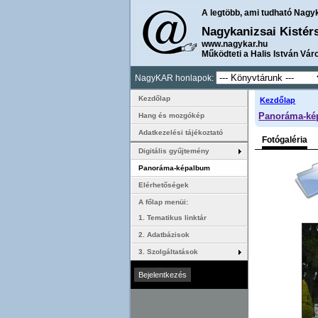
A legtöbb, ami tudható Nagy
Nagykanizsai Kistér
www.nagykar.hu
Működteti a Halis István Vár
NagyKAR honlapok:
Kezdőlap
Kezdőlap
Panoráma-ké
Hang és mozgókép
Adatkezelési tájékoztató
Fotógaléria
Digitális gyűjtemény
Panoráma-képalbum
Elérhetőségek
A főlap menüi:
1. Tematikus linktár
2. Adatbázisok
3. Szolgáltatások