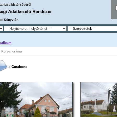
kanizsa kistérségéről
ségi Adatkezelő Rendszer
osi Könyvtár
palbum
Körpanoráma
» Garabonc