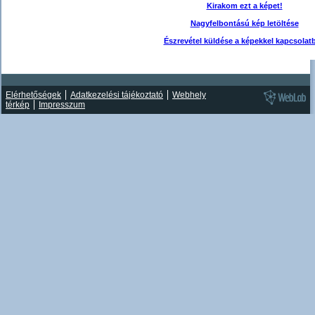
Kirakom ezt a képet!
Nagyfelbontású kép letöltése
Észrevétel küldése a képekkel kapcsolat
Elérhetőségek
Adatkezelési tájékoztató
Webhely
térkép
Impresszum