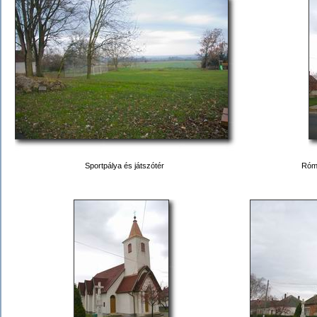
Sportpálya és játszótér
Róma