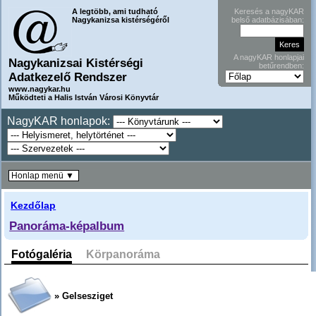
A legtöbb, ami tudható
Keresés a nagyKAR
Nagykanizsa kistérségéről
belső adatbázisában:
A nagyKAR honlapjai
Nagykanizsai Kistérségi
betűrendben:
Adatkezelő Rendszer
www.nagykar.hu
Működteti a Halis István Városi Könyvtár
NagyKAR honlapok:
Honlap menü ▼
Kezdőlap
Panoráma-képalbum
Fotógaléria
Körpanoráma
» Gelsesziget