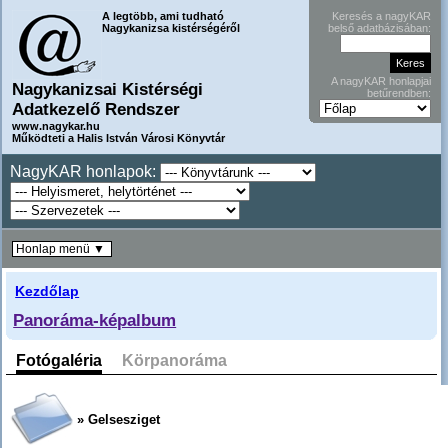
A legtöbb, ami tudható
Keresés a nagyKAR
Nagykanizsa kistérségéről
belső adatbázisában:
A nagyKAR honlapjai
Nagykanizsai Kistérségi
betűrendben:
Adatkezelő Rendszer
www.nagykar.hu
Működteti a Halis István Városi Könyvtár
NagyKAR honlapok:
Honlap menü ▼
Kezdőlap
Panoráma-képalbum
Fotógaléria
Körpanoráma
» Gelsesziget