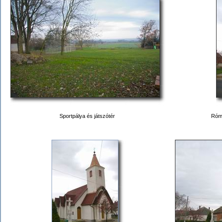
Sportpálya és játszótér
Róma