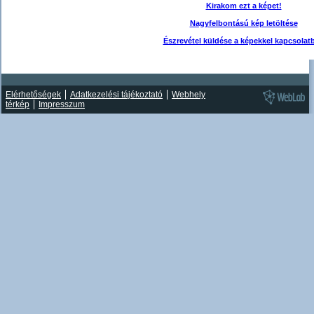
Kirakom ezt a képet!
Nagyfelbontású kép letöltése
Észrevétel küldése a képekkel kapcsolat
Elérhetőségek
Adatkezelési tájékoztató
Webhely
térkép
Impresszum