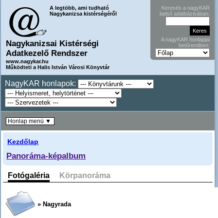
A legtöbb, ami tudható
Keresés a nagyKAR
Nagykanizsa kistérségéről
belső adatbázisában:
A nagyKAR honlapjai
Nagykanizsai Kistérségi
betűrendben:
Adatkezelő Rendszer
www.nagykar.hu
Működteti a Halis István Városi Könyvtár
NagyKAR honlapok:
Honlap menü ▼
Kezdőlap
Panoráma-képalbum
Fotógaléria
Körpanoráma
» Nagyrada