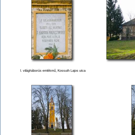
I. világháborús emlékmű, Kossuth Lajos utca