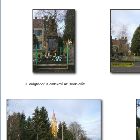
II. világháborús emlékmű az iskola előtt