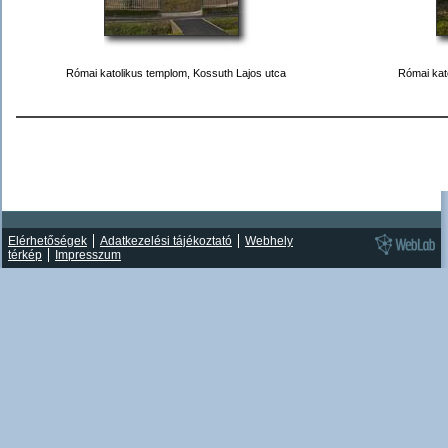
Római katolikus templom, Kossuth Lajos utca
Római kat
Elérhetőségek
Adatkezelési tájékoztató
Webhely
térkép
Impresszum