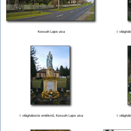
Kossuth Lajos utca
I. világh
I. világháborús emlékmű, Kossuth Lajos utca
I. világh