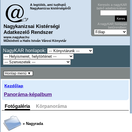
A legtöbb, ami tudható
Keresés a nagyKAR
Nagykanizsa kistérségéről
belső adatbázisában:
A nagyKAR honlapjai
Nagykanizsai Kistérségi
betűrendben:
Adatkezelő Rendszer
www.nagykar.hu
Működteti a Halis István Városi Könyvtár
NagyKAR honlapok:
Honlap menü ▼
Kezdőlap
Panoráma-képalbum
Fotógaléria
Körpanoráma
» Nagyrada