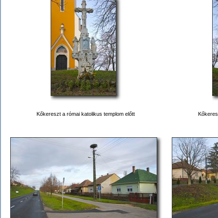
Kőkereszt a római katolikus templom előtt
Kőkeres