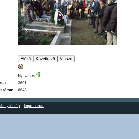
Nyilvános
áma:
3601
 száma:
6848
hely térkép
Impresszum