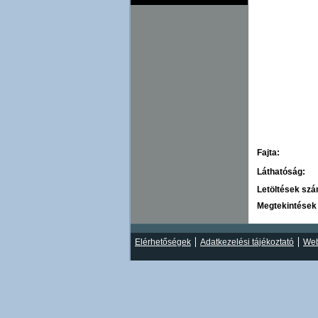
Fajta:
Láthatóság:
Letöltések sz
Megtekintések
Elérhetőségek
Adatkezelési tájékoztató
Web