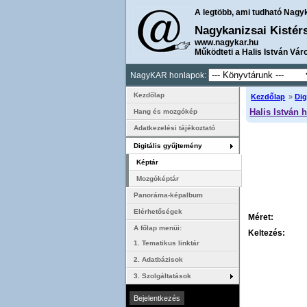
A legtöbb, ami tudható Nagy
Nagykanizsai Kistér
www.nagykar.hu
Működteti a Halis István Vár
NagyKAR honlapok:
Kezdőlap
Kezdőlap
»
Dig
Halis István 
Hang és mozgókép
Adatkezelési tájékoztató
Digitális gyűjtemény
Képtár
Mozgóképtár
Panoráma-képalbum
Elérhetőségek
Méret:
A főlap menüi:
Keltezés:
1. Tematikus linktár
2. Adatbázisok
3. Szolgáltatások