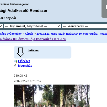
kanizsa kistérségéről
ségi Adatkezelő Rendszer
osi Könyvtár
itális gyűjtemény
»
Képtár
»
2007.02.23. Halis István halálának 80. évfordulója - kos
halálának 80. évfordulója koszorúzás 005.JPG
Letöltés
Előnézet
Megnyitás
780.08 KB
2007-02-23 16:16:57