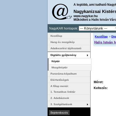
A legtöbb, ami tudható Nagy
Nagykanizsai Kistér
www.nagykar.hu
Működteti a Halis István Vár
NagyKAR honlapok:
Kezdőlap
Kezdőlap
»
Dig
Halis István 
Hang és mozgókép
Adatkezelési tájékoztató
Digitális gyűjtemény
Képtár
Mozgóképtár
Panoráma-képalbum
Elérhetőségek
Méret:
A főlap menüi:
Keltezés:
1. Tematikus linktár
2. Adatbázisok
3. Szolgáltatások