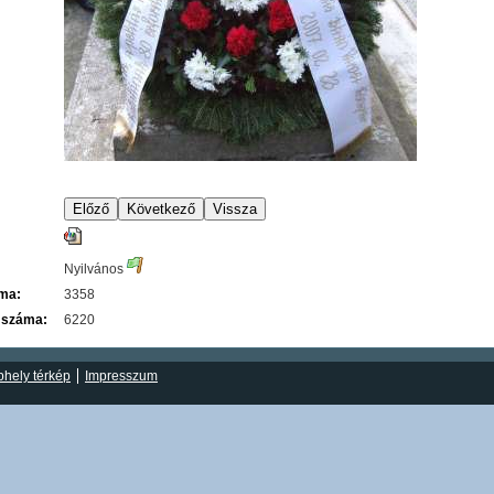
Nyilvános
áma:
3358
 száma:
6220
hely térkép
Impresszum