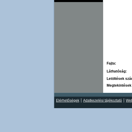
Fajta:
Láthatóság:
Letöltések sz
Megtekintések
Elérhetőségek
Adatkezelési tájékoztató
Web