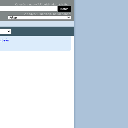
Keresés a nagyKAR belső adatbázisában:
A nagyKAR honlapjai betűrendben:
zorúzás