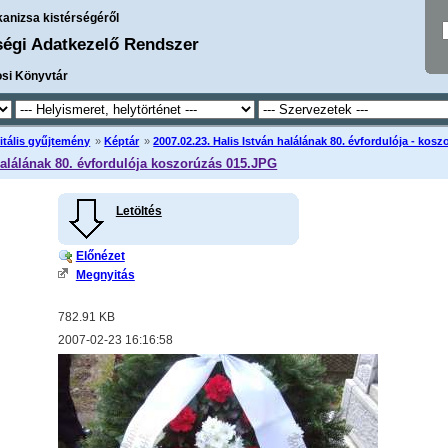
kanizsa kistérségéről
ségi Adatkezelő Rendszer
osi Könyvtár
itális gyűjtemény
»
Képtár
»
2007.02.23. Halis István halálának 80. évfordulója - kos
halálának 80. évfordulója koszorúzás 015.JPG
Letöltés
Előnézet
Megnyitás
782.91 KB
2007-02-23 16:16:58