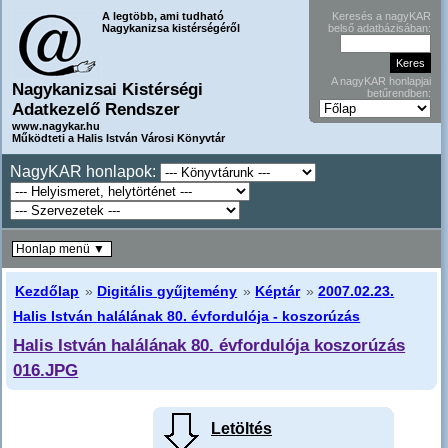
A legtöbb, ami tudható
Keresés a nagyKAR
Nagykanizsa kistérségéről
belső adatbázisában:
A nagyKAR honlapjai
Nagykanizsai Kistérségi
betűrendben:
Adatkezelő Rendszer
www.nagykar.hu
Működteti a Halis István Városi Könyvtár
NagyKAR honlapok:
Honlap menü ▼
Kezdőlap
»
Digitális gyűjtemény
»
Képtár
»
2007.02.23.
Halis István halálának 80. évfordulója - koszorúzás
Halis István halálának 80. évfordulója koszorúzás
016.JPG
Letöltés