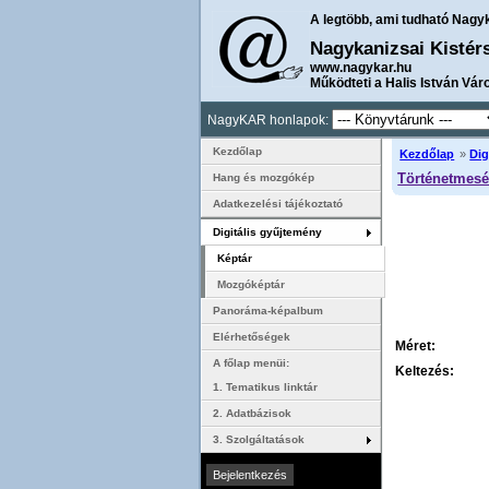
A legtöbb, ami tudható Nagy
Nagykanizsai Kistér
www.nagykar.hu
Működteti a Halis István Vár
NagyKAR honlapok:
Kezdőlap
Kezdőlap
»
Dig
Történetmesé
Hang és mozgókép
Adatkezelési tájékoztató
Digitális gyűjtemény
Képtár
Mozgóképtár
Panoráma-képalbum
Elérhetőségek
Méret:
A főlap menüi:
Keltezés:
1. Tematikus linktár
2. Adatbázisok
3. Szolgáltatások