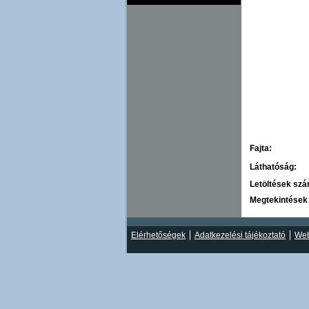
Fajta:
Láthatóság:
Letöltések sz
Megtekintések
Elérhetőségek
Adatkezelési tájékoztató
Web