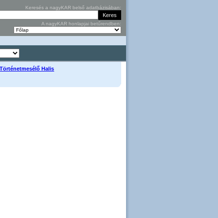
Keresés a nagyKAR belső adatbázisában:
A nagyKAR honlapjai betűrendben:
- Történetmesélő Halis