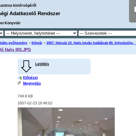
kanizsa kistérségéről
ségi Adatkezelő Rendszer
osi Könyvtár
itális gyűjtemény
»
Képtár
»
2007. február 23. Halis István halálának 80. évfordulója 
lő Halis 001.JPG
Letöltés
Előnézet
Megnyitás
749.8 KB
2007-02-23 16:48:02