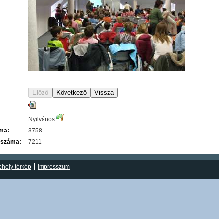
Nyilvános
áma:
3758
 száma:
7211
hely térkép
Impresszum