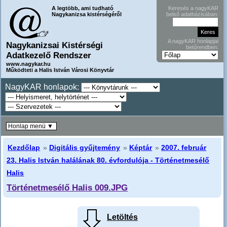
A legtöbb, ami tudható
Keresés a nagyKAR
Nagykanizsa kistérségéről
belső adatbázisában:
A nagyKAR honlapjai
Nagykanizsai Kistérségi
betűrendben:
Adatkezelő Rendszer
www.nagykar.hu
Működteti a Halis István Városi Könyvtár
NagyKAR honlapok:
Honlap menü ▼
Kezdőlap
»
Digitális gyűjtemény
»
Képtár
»
2007. február
23. Halis István halálának 80. évfordulója - Történetmesélő
Halis
Történetmesélő Halis 009.JPG
Letöltés