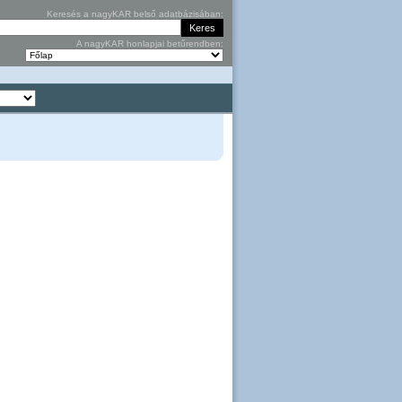
Keresés a nagyKAR belső adatbázisában:
A nagyKAR honlapjai betűrendben: