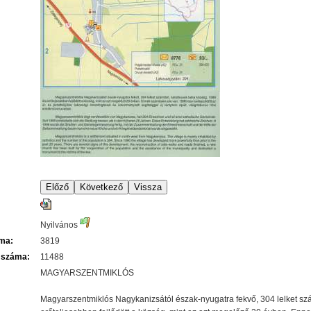
Nyilvános
áma:
3819
 száma:
11488
MAGYARSZENTMIKLÓS
Magyarszentmiklós Nagykanizsától észak-nyugatra fekvő, 304 lelket szá