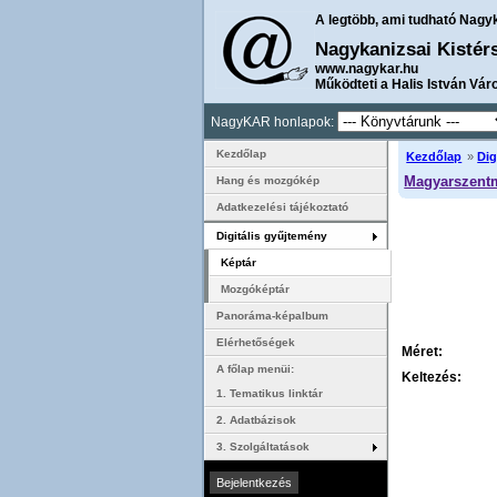
A legtöbb, ami tudható Nagy
Nagykanizsai Kistér
www.nagykar.hu
Működteti a Halis István Vár
NagyKAR honlapok:
Kezdőlap
Kezdőlap
»
Dig
Magyarszentmi
Hang és mozgókép
Adatkezelési tájékoztató
Digitális gyűjtemény
Képtár
Mozgóképtár
Panoráma-képalbum
Elérhetőségek
Méret:
A főlap menüi:
Keltezés:
1. Tematikus linktár
2. Adatbázisok
3. Szolgáltatások