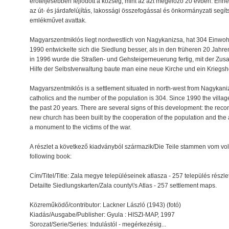
erőteljesebben fejlődött a község, mint az azt megelőző 20 évben. Enn
az út- és járdafelújítás, lakossági összefogással és önkormányzati segí
emlékművet avattak.
Magyarszentmiklós liegt nordwestlich von Nagykanizsa, hat 304 Einwohn
1990 entwickelte sich die Siedlung besser, als in den früheren 20 Jahre
in 1996 wurde die Straßen- und Gehsteigerneuerung fertig, mit der Z
Hilfe der Selbstverwaltung baute man eine neue Kirche und ein Krieg
Magyarszentmiklós is a settlement situated in north-west from Nagykaniz
catholics and the number of the population is 304. Since 1990 the villa
the past 20 years. There are several signs of this development: the recon
new church has been built by the cooperation of the population and the 
a monument to the victims of the war.
A részlet a következő kiadványból származik/Die Teile stammen vom vo
following book:
Cím/Titel/Title: Zala megye településeinek atlasza - 257 település részle
Detailte Siedlungskarten/Zala county\'s Atlas - 257 settlement maps.
Közreműködő/contributor: Lackner László (1943) (fotó)
Kiadás/Ausgabe/Publisher: Gyula : HISZI-MAP, 1997
Sorozat/Serie/Series: Indulástól - megérkezésig...