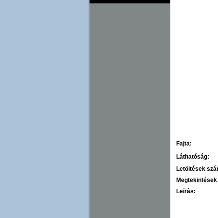
Fajta:
Láthatóság:
Letöltések sz
Megtekintések
Leírás: