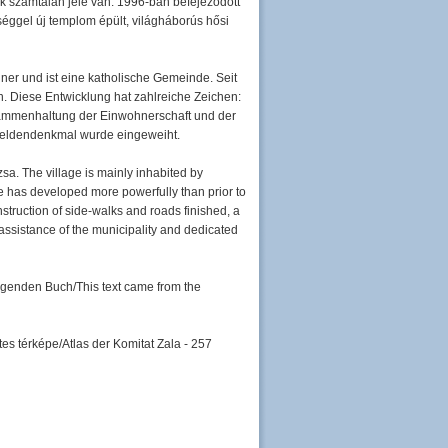
ek számtalan jele van: 1996-ban befejeződött
tséggel új templom épült, világháborús hősi
er und ist eine katholische Gemeinde. Seit
n. Diese Entwicklung hat zahlreiche Zeichen:
usammenhaltung der Einwohnerschaft und der
sheldendenkmal wurde eingeweiht.
sa. The village is mainly inhabited by
ge has developed more powerfully than prior to
struction of side-walks and roads finished, a
assistance of the municipality and dedicated
lgenden Buch/This text came from the
tes térképe/Atlas der Komitat Zala - 257