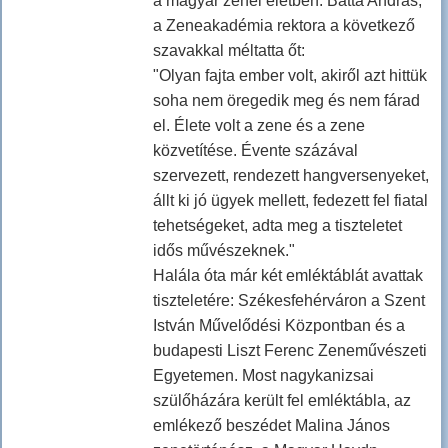
a magyar zenei életben. Batta András,
a Zeneakadémia rektora a következő
szavakkal méltatta őt:
"Olyan fajta ember volt, akiről azt hittük
soha nem öregedik meg és nem fárad
el. Élete volt a zene és a zene
közvetítése. Évente százával
szervezett, rendezett hangversenyeket,
állt ki jó ügyek mellett, fedezett fel fiatal
tehetségeket, adta meg a tiszteletet
idős művészeknek."
Halála óta már két emléktáblát avattak
tiszteletére: Székesfehérváron a Szent
István Művelődési Központban és a
budapesti Liszt Ferenc Zeneművészeti
Egyetemen. Most nagykanizsai
szülőházára került fel emléktábla, az
emlékező beszédet Malina János