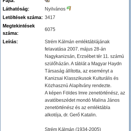
Fajta:
Láthatóság:
Nyilvános
Letöltések száma:
3417
Megtekintések
6075
száma:
Leírás:
Strém Kálmán emléktáblájának
felavatása 2007. május 28-án
Nagykanizsán, Erzsébet tér 11. számú
szülőházán. A táblát a Magyar Haydn
Társaság állította, az eseményt a
Kanizsai Klasszikusok Kulturális és
Közhasznú Alapítvány rendezte.
A képen Földes Imre zenetörténész, az
avatóbeszédet mondó Malina János
zenetörténész és az emléktábla
alkotója, dr. Gerő Katalin.
Strém Kálmán (1934-2005)