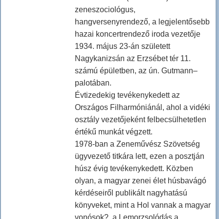
zeneszociológus,
hangversenyrendező, a legjelentősebb
hazai koncertrendező iroda vezetője
1934. május 23-án született
Nagykanizsán az Erzsébet tér 11.
számú épületben, az ún. Gutmann–
palotában.
Évtizedekig tevékenykedett az
Országos Filharmóniánál, ahol a vidéki
osztály vezetőjeként felbecsülhetetlen
értékű munkát végzett.
1978-ban a Zeneművész Szövetség
ügyvezető titkára lett, ezen a posztján
húsz évig tevékenykedett. Közben
olyan, a magyar zenei élet húsbavágó
kérdéseiről publikált nagyhatású
könyveket, mint a Hol vannak a magyar
vonósok?, a Lemorzsolódás a