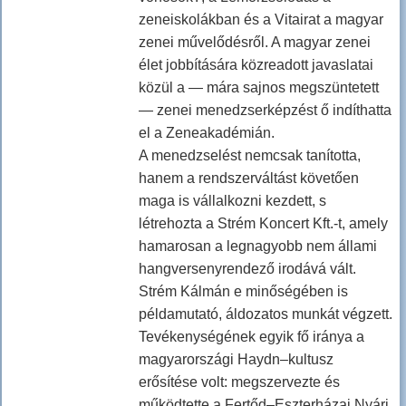
zeneiskolákban és a Vitairat a magyar
zenei művelődésről. A magyar zenei
élet jobbítására közreadott javaslatai
közül a — mára sajnos megszüntetett
— zenei menedzserképzést ő indíthatta
el a Zeneakadémián.
A menedzselést nemcsak tanította,
hanem a rendszerváltást követően
maga is vállalkozni kezdett, s
létrehozta a Strém Koncert Kft.-t, amely
hamarosan a legnagyobb nem állami
hangversenyrendező irodává vált.
Strém Kálmán e minőségében is
példamutató, áldozatos munkát végzett.
Tevékenységének egyik fő iránya a
magyarországi Haydn–kultusz
erősítése volt: megszervezte és
működtette a Fertőd–Eszterházai Nyári