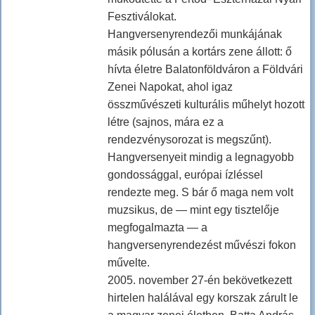
Fesztiválokat.
Hangversenyrendezői munkájának
másik pólusán a kortárs zene állott: ő
hívta életre Balatonföldváron a Földvári
Zenei Napokat, ahol igaz
összművészeti kulturális műhelyt hozott
létre (sajnos, mára ez a
rendezvénysorozat is megszűnt).
Hangversenyeit mindig a legnagyobb
gondossággal, európai ízléssel
rendezte meg. S bár ő maga nem volt
muzsikus, de — mint egy tisztelője
megfogalmazta — a
hangversenyrendezést művészi fokon
művelte.
2005. november 27-én bekövetkezett
hirtelen halálával egy korszak zárult le