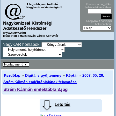
A legtöbb, ami tudható
Keresés a nagyKAR
Nagykanizsa kistérségéről
belső adatbázisában:
A nagyKAR honlapjai
Nagykanizsai Kistérségi
betűrendben:
Adatkezelő Rendszer
www.nagykar.hu
Működteti a Halis István Városi Könyvtár
NagyKAR honlapok:
Honlap menü ▼
Kezdőlap
»
Digitális gyűjtemény
»
Képtár
»
2007. 05. 28.
Strém Kálmán emléktáblájának felavatása
Strém Kálmán emléktábla 3.jpg
Letöltés