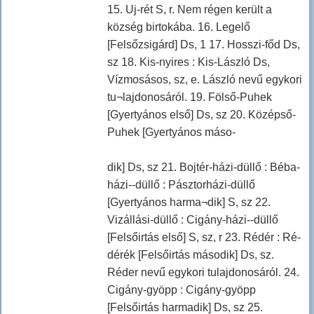
15. Uj-rét S, r. Nem régen került a
község birtokába. 16. Legelő
[Felsőzsigárd] Ds, 1 17. Hosszi-főd Ds,
sz 18. Kis-nyires : Kis-László Ds,
Vízmosásos, sz, e. László nevű egykori
tu¬lajdonosáról. 19. Fölső-Puhek
[Gyertyános első] Ds, sz 20. Középső-
Puhek [Gyertyános máso-
dik] Ds, sz 21. Bojtér-házi-düllő : Béba-
házi--düllő : Pásztorházi-düllő
[Gyertyános harma¬dik] S, sz 22.
Vizállási-düllő : Cigány-házi--düllő
[Felsőirtás első] S, sz, r 23. Rédér : Ré-
dérék [Felsőirtás második] Ds, sz.
Réder nevű egykori tulajdonosáról. 24.
Cigány-gyöpp : Cigány-gyöpp
[Felsőirtás harmadik] Ds, sz 25.