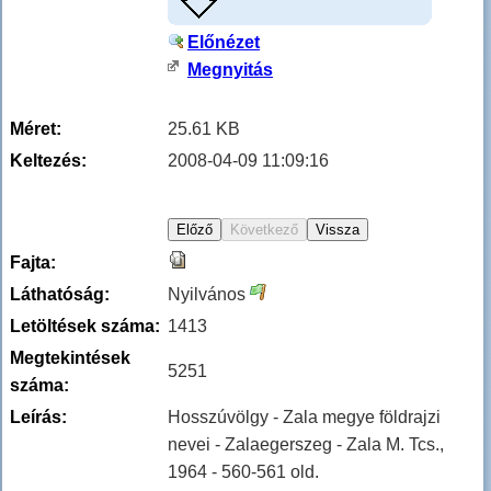
Előnézet
Megnyitás
Méret:
25.61 KB
Keltezés:
2008-04-09 11:09:16
Fajta:
Láthatóság:
Nyilvános
Letöltések száma:
1413
Megtekintések
5251
száma:
Leírás:
Hosszúvölgy - Zala megye földrajzi
nevei - Zalaegerszeg - Zala M. Tcs.,
1964 - 560-561 old.