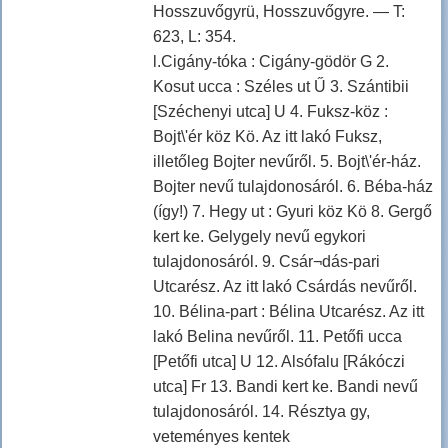
Hosszuvőgyrü, Hosszuvőgyre. — T:
623, L: 354.
l.Cigány-tóka : Cigány-gödör G 2.
Kosut ucca : Széles ut Ű 3. Szántibii
[Széchenyi utca] U 4. Fuksz-köz :
Bojt\'ér köz Kö. Az itt lakó Fuksz,
illetőleg Bojter nevűről. 5. Bojt\'ér-ház.
Bojter nevű tulajdonosáról. 6. Béba-ház
(így!) 7. Hegy ut : Gyuri köz Kö 8. Gergő
kert ke. Gelygely nevű egykori
tulajdonosáról. 9. Csár¬dás-pari
Utcarész. Az itt lakó Csárdás nevűről.
10. Bélina-part : Bélina Utcarész. Az itt
lakó Belina nevűről. 11. Petőfi ucca
[Petőfi utca] U 12. Alsófalu [Rákóczi
utca] Fr 13. Bandi kert ke. Bandi nevű
tulajdonosáról. 14. Résztya gy,
veteményes kentek