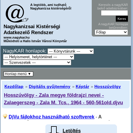
A legtöbb, ami tudható
Keresés a nagyKAR
Nagykanizsa kistérségéről
belső adatbázisában:
A nagyKAR honlapjai
Nagykanizsai Kistérségi
betűrendben:
Adatkezelő Rendszer
www.nagykar.hu
Működteti a Halis István Városi Könyvtár
NagyKAR honlapok:
Honlap menü ▼
Kezdőlap
»
Digitális gyűjtemény
»
Képtár
»
Hosszúvölgy
Hosszúvölgy - Zala megye földrajzi nevei -
Zalaegerszeg - Zala M. Tcs., 1964 - 560-561old.djvu
DjVu fájlokhoz használható szoftverek
-
A
"Következő" gombra kattintva (ha van) a PDF fájlhoz
juthat.
Letöltés