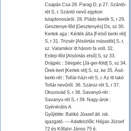
Csapás Csa 26. Parag D, p 27. Szántó-
rét S, r. Szántó nevű egykori
tulajdonosáról. 28. Pládz-berék S, r 29.
Gesztenye-főd [Gesztenyés] Ds, sz 30.
Kertek ajja : Kérték álla [Felső berki rét]
S, r 31. Trizsér [Alsóirtás második] S, r,
sz. Valamikor itt három fa volt. 32.
Erdeji-főd [Alsóirtás első] S, sz 33.
Drájpéc : Strejpéc [Já-ger-föld[ S, sz 34.
Örek-kert [Kertek rét] S, sz, ke 35. Ásó-
berki-rét : Tollár-házi-rét S, r. Az itt lakó
Tollár nevűről. 36. Szároz-rét S, r 37.
Okszovád S, r 38. Savanyó-rét :
Savanyu-rét S, r 39. Nagy-árok :
Gyénérális A
Gyűjtötte: Balikó Jóasef ált. isk.
igazgató. — Adatközlők: Héjjas József
72 és Kőfalvi János 75 é.