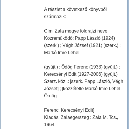
A részlet a következő könyvből
származik:
Cím: Zala megye földrajzi nevei
Közreműködő: Papp László (1924)
(szerk.) ; Végh József (1921) (szerk.) ;
Markó Imre Lehel
(gyűjt.) ; Ödög Ferenc (1933) (gyűjt.) ;
Kerecsényi Edit (1927-2006) (gyűjt.)
Szerz. közl.: [szerk. Papp László, Végh
József] ; [közzétette Markó Imre Lehel,
Ördög
Ferenc, Kerecsényi Edit]
Kiadás: Zalaegerszeg : Zala M. Tcs.,
1964