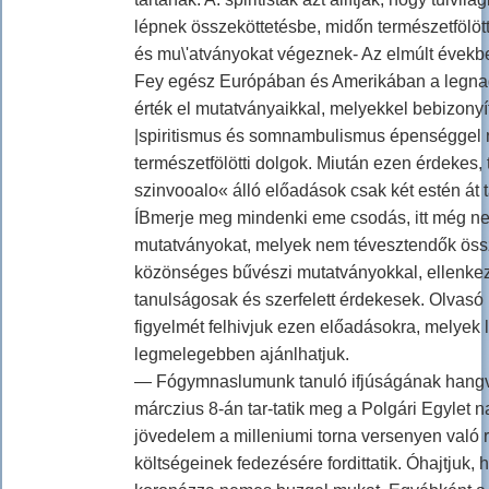
lépnek összeköttetésbe, midőn természetfölött
és mu\'atványokat végeznek- Az elmúlt évek
Fey egész Európában és Amerikában a legna
érték el mutatványaikkal, melyekkel bebizonyí
|spiritismus és somnambulismus épenséggel
természetfölötti dolgok. Miután ezen érdekes
szinvooalo« álló előadások csak két estén át t
ÍBmerje meg mindenki eme csodás, itt még ne
mutatványokat, melyek nem tévesztendők öss
közönséges bűvészi mutatványokkal, ellenkez
tanulságosak és szerfelett érdekesek. Olvas
figyelmét felhivjuk ezen előadásokra, melyek 
legmelegebben ajánlhatjuk.
— Fógymnaslumunk tanuló ifjúságának hang
márczius 8-án tar-tatik meg a Polgári Egylet 
jövedelem a milleniumi torna versenyen való 
költségeinek fedezésére fordittatik. Óhajtjuk, 