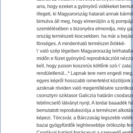
arra, hogy ezeket a gyönyörű vidékeket bemu
illegeti, ki Magyarország hatarait annak bármil
bimulva áll meg, hogy elmerüljön a tij pompá
szemlélésében s bizonyéra elmondja, miiy ga
ország természeti kiocsekben. ha már a bejára
fönséges. A mindenható természet őrökké-
\' való szép légeiben Magyarorazág leírhatatl
midőn e füzet gyönyörű reprodnkáczióit nézz
kell, hogy jusson koszorús költőnk szó-\' zata
rendületlenül...* Lapnak tere nem engedi me
egyes képről hosszabb ismertetést közöljünk 
azoknak röviden való megemlítésére szoritko
csorsztyni sziklasor Galiczia határán csodas
lebilincselő látványt nynjt. A tordai baaadék 
bemutatott reprodukeziója a természet alkotá
képezi. Törcsvár, a Bárczaság legszebb vidéke
bazai gyógyfürdők leghíresebbje örökszép fen
Csodával határol forrásaival a szenvedő emb