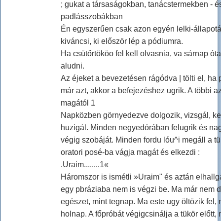
; gukat a társaságokban, tanácstermekben - é
padlásszobákban
Én egyszerűen csak azon egyén lelki-állapot
kiváncsi, ki először lép a pódiumra.
Ha csütőrtököo fel kell olvasnia, va sárnap ó
aludni.
Az éjeket a bevezetésen rágódva | tölti el, ha 
már azt, akkor a befejezéshez ugrik. A többi az
magától 1
Napközben görnyedezve dolgozik, vizsgál, ke
huzigál. Minden negyedórában felugrik és nag
végig szobáját. Minden fordu lóu^i megáll a tü
oratori posé-ba vágja magát és elkezdi :
.Uraim........1«
Háromszor is ismétli »Uraim" és aztán elhall
egy pbráziaba nem is végzi be. Ma már nem d
egészet, mint tegnap. Ma este ugy öltözik fel,
holnap. A főpróbát végigcsinálja a tükör előtt, 