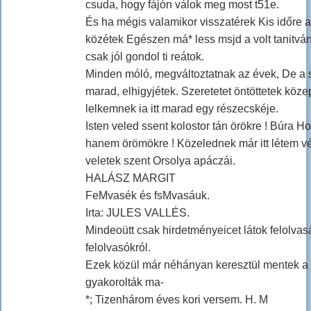
csuda, hogy fájón válok meg most t51e.
És ha mégis valamikor visszatérek Kis időre a
közétek Egészen má* less msjd a volt tanitvá
csak jól gondol ti reátok.
Minden móló, megváltoztatnak az évek, De a 
marad, elhigyjétek. Szeretetet öntöttetek köz
lelkemnek ia itt marad egy részecskéje.
Isten veled ssent kolostor tán örökre ! Búra Hoh
hanem örömökre ! Közelednek már itt létem v
veletek szent Orsolya apáczái.
HALÁSZ MARGIT
FeMvasék és fsMvasáuk.
Irta: JULES VALLÉS.
Mindeoütt csak hirdetményeicet látok felolvas
felolvasókról.
Ezek közül már néhányan keresztül mentek a 
gyakorolták ma-
*; Tizenhárom éves kori versem. H. M