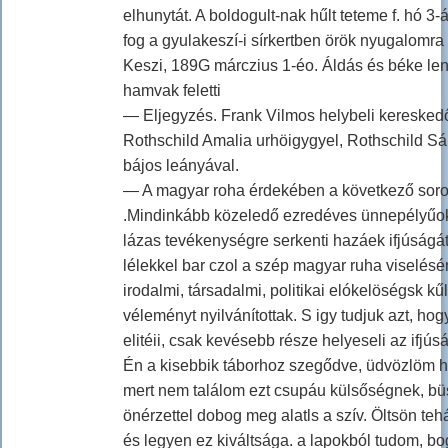
elhunytát. A boldogult-nak hűlt teteme f. hó 3-
fog a gyulakeszí-i sírkertben örök nyugalomra 
Keszi, 189G márczius 1-éo. Áldás és béke le
hamvak feletti
— Eljegyzés. Frank Vilmos helybeli kereskedő 
Rothschild Amalia urhöigygyel, Rothschild 
bájos leányával.
— A magyar roha érdekében a következő soro
.Mindinkább közeledő ezredéves ünnepélyűok
lázas tevékenységre serkenti hazáek ifjúságát,
lélekkel bar czol a szép magyar ruha viselésé
irodalmi, társadalmi, politikai elókelöségsk 
véleményt nyilvánítottak. S igy tudjuk azt, hog
elitéii, csak kevésebb része helyeseli az ifjú
Én a kisebbik táborhoz szegődve, üdvözlöm h
mert nem találom ezt csupáu külsőségnek, b
önérzettel dobog meg alatls a szív. Öltsön teh
és legyen ez kiváltsága. a lapokból tudom, bo