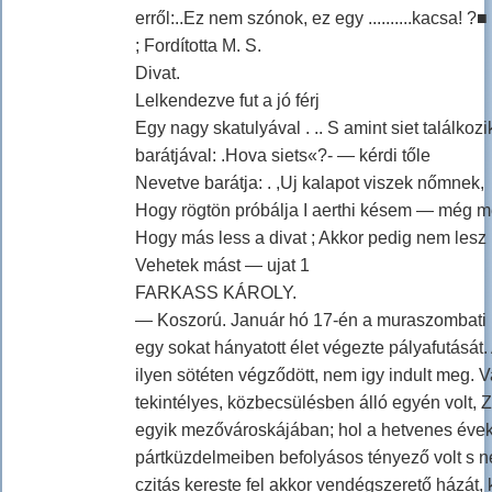
erről:..Ez nem szónok, ez egy ..........kacsa! ?■
; Fordította M. S.
Divat.
Lelkendezve fut a jó férj
Egy nagy skatulyával . .. S amint siet találkoz
barátjával: .Hova siets«?- — kérdi tőle
Nevetve barátja: . ,Uj kalapot viszek nőmnek,
Hogy rögtön próbálja I aerthi késem — még 
Hogy más less a divat ; Akkor pedig nem lesz
Vehetek mást — ujat 1
FARKASS KÁROLY.
— Koszorú. Január hó 17-én a muraszombati
egy sokat hányatott élet végezte pályafutását.
ilyen sötéten végződött, nem igy indult meg. 
tekintélyes, közbecsülésben álló egyén volt,
egyik mezővároskájában; hol a hetvenes éve
pártküzdelmeiben befolyásos tényező volt s 
czitás kereste fel akkor vendégszerető házát, 