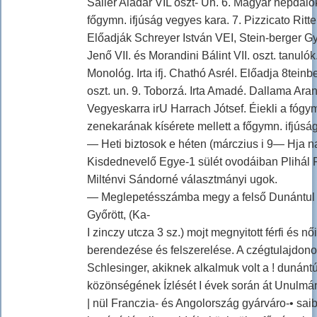
Sallér Aladár VIL oszt- Un. 6. Magyar népdalo
főgymn. ifjúság vegyes kara. 7. Pizzicato Ritter
Előadják Schreyer István VEI, Stein-berger Győ
Jenő VII. és Morandini Bálint VII. oszt. tanulók. 
Monológ. Irta ifj. Chathó Asrél. Előadja 8teinb
oszt. un. 9. Toborzá. Irta Amadé. Dallama Ara
Vegyeskarra irU Harrach Jótsef. Éiekli a fógym
zenekarának kísérete mellett a főgymn. ifjúsá
— Heti biztosok e héten (márczius i 9— Hja n
Kisdednevelő Egye-1 sülét ovodáiban Plihál
Milténvi Sándorné választmányi ugok.
— Meglepetésszámba megy a felső Dunántul
Győrött, (Ka-
I zinczy utcza 3 sz.) mojt megnyitott férfi és nő
berendezése és felszerelése. A czégtulajdono
Schlesinger, akiknek alkalmuk volt a ! dunántúl
közönségének Ízlését I évek során át Unulmán
| nül Franczia- és Angolország gyárváro-• sai