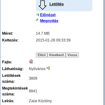
Letöltés
Előnézet
Megnyitás
Méret:
14.7 MB
Keltezés:
2015-01-28 09:33:39
Fajta:
Láthatóság:
Nyilvános
Letöltések
3809
száma:
Megtekintések
8841
száma:
Leírás:
Zalai Közlöny