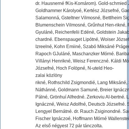
dr. Hausnerné fKis-Komárom). Gold-schmied 
Goldhammer Károlyoé, Kertész Józsefné, Gae
Salamonná, Gsteltner Vilmosné, Bettlheim Sig
Blumenschein Vilmosné, Grűnhut Hen-rikné, 
Gyuláné, Reichenfelii Edéné, Goldstein Jakab
chardné. Ebenspauget Lipótné, Woiser Józse
Izreelné, Kohn Emiiné, Szabó Miksáné Práge
Rapoch GJuláné, Maschanzker Mórné. Bariba L
Villányi Henrikné, Weisz Ferenczné. Káldi Mór
Józsefné, Hoch Folöpné, N-uteld Heo-
zalai közlöny
rikné, Rothschild Zsigmondié, Lang Miksáné, 
Náthánné, Goldmann Samuné, Breier Ignácz
Pálné, Grönhuí Alfredné. Zerkoviu Al-bertné. 
Ignáczné, Weisz Adolfné, Deutscb Józsefné. S
Lengyel Bernátné. dr. Rauch Zsiginondné. S
Fischer Ignáczoé, Hoffmann Mórné Wallenstei
Az első négyest 72 pár tánczolta.