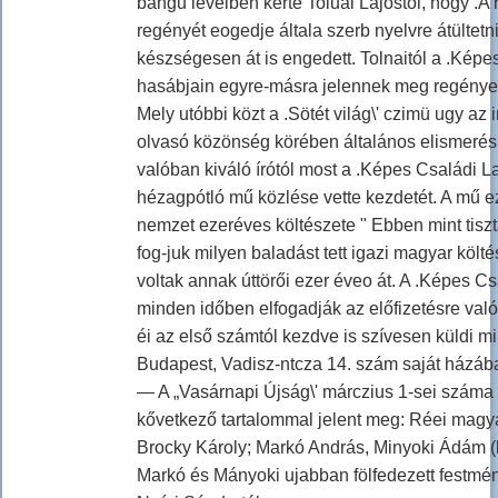
bangu levélben kérte Toluai Lajostól, hogy .A 
regényét eogedje általa szerb nyelvre átültetni,
készségesen át is engedett. Tolnaitól a .Kép
hasábjain egyre-másra jelennek meg regény
Mely utóbbi közt a .Sötét világ\' czimü ugy az i
olvasó közönség körében általános elismerésr
valóban kiváló írótól most a .Képes Családi L
hézagpótló mű közlése vette kezdetét. A mű e
nemzet ezeréves költészete " Ebben mint tiszt
fog-juk milyen baladást tett igazi magyar költ
voltak annak úttörői ezer éveo át. A .Képes Cs
minden időben elfogadják az előfizetésre val
éi az első számtól kezdve is szívesen küldi m
Budapest, Vadisz-ntcza 14. szám saját házáb
— A „Vasárnapi Újság\' márczius 1-sei száma 
kővetkező tartalommal jelent meg: Réei mag
Brocky Károly; Markó András, Minyoki Ádám 
Markó és Mányoki ujabban fölfedezett festmény