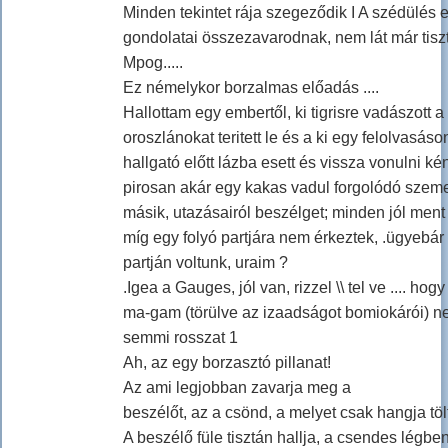
Minden tekintet rája szegeződik I A szédülés e
gondolatai összezavarodnak, nem lát már tisz
Mpog.....
Ez némelykor borzalmas előadás ....
Hallottam egy embertől, ki tigrisre vadászott a
oroszlánokat teritett le és a ki egy felolvasás
hallgató előtt lázba esett és vissza vonulni ké
pirosan akár egy kakas vadul forgolódó szem
másik, utazásairól beszélget; minden jól men
míg egy folyó partjára nem érkeztek, .ügyebá
partján voltunk, uraim ?
.Igea a Gauges, jól van, rizzel \\ tel ve .... hog
ma-gam (törülve az izaadságot bomiokárói) n
semmi rosszat 1
Ah, az egy borzasztó pillanat!
Az ami legjobban zavarja meg a
beszélőt, az a csönd, a melyet csak hangja tölt
A beszélő füle tisztán hallja, a csendes légb