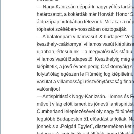
— Nagy-Kanizsán néppárti nagygyűlés tartása 
határozatott, a kokárdák már Horváth Honor S
áldozópap birtokában léteznek. Mit akar a nép
röpiratot széltében-hosszában osztogatják.
— A balatonparti villamvasut. & budapest-Ve
keszthely-csáktornyai villamos vasút kiépítés
ujabban, értesülünk— a megvalósulás stádiu
villamos vasút Budapesttől Keszthelyig még 
kiépíttetik, a jövő évben pedig Csáktornyáig s
folyta\'ólag egészen le Fiúméig fog kiépíttetni.
vasutat a villamossági részvénytársaság fina
valősnljoo!
— Antisplrltlsták Nagy-Kanizsán. Homes és F
művelt világ előtt ismert és jónevű .antispiritist
Cumberland leleplezésével oly nagy föltűnést k
legutóbb Budapesten 51 előadást tartottak. N
jönnek s a .Polgári Egylet", dísztermében két 
tartanak. A. spiritisták azt állítják, hogy túlvil