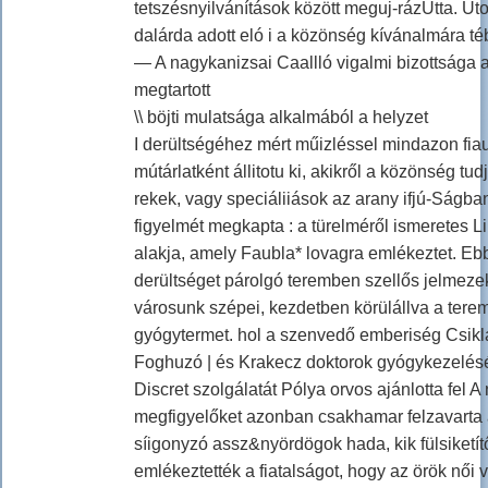
tetszésnyilvánítások között meguj-rázUtta. Uto
dalárda adott eló i a közönség kívánalmára té
— A nagykanizsai Caallló vigalmi bizottsága 
megtartott
\\ böjti mulatsága alkalmából a helyzet
I derültségéhez mért műizléssel mindazon fia
mútárlatként állitotu ki, akikről a közönség tud
rekek, vagy speciáliiások az arany ifjú-Ságb
figyelmét megkapta : a türelméről ismeretes Li
alakja, amely Faubla* lovagra emlékeztet. Eb
derültséget párolgó teremben szellős jelmez
városunk szépei, kezdetben körülállva a teremb
gyógytermet. hol a szenvedő emberiség Csik
Foghuzó | és Krakecz doktorok gyógykezelésé
Discret szolgálatát Pólya orvos ajánlotta fel 
megfigyelőket azonban csakhamar felzavarta a
síigonyzó assz&nyördögok hada, kik fülsiketít
emlékeztették a fiatalságot, hogy az örök női