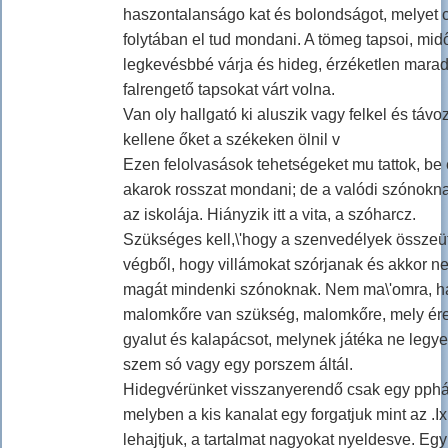
haszontalanságo kat és bolondságot, melyet 
folytában el tud mondani. A tömeg tapsoi, mid
legkevésbbé várja és hideg, érzéketlen mara
falrengető tapsokat várt volna.
Van oly hallgató ki aluszik vagy felkel és távoz
kellene őket a székeken ölnil v
Ezen felolvasások tehetségeket mu tattok, be
akarok rosszat mondani; de a valódi szónokn
az iskolája. Hiányzik itt a vita, a szóharcz.
Szükséges kell,\'hogy a szenvedélyek össze
végből, hogy villámokat szórjanak és akkor 
magát mindenki szónoknak. Nem ma\'omra, 
malomkőre van szükség, malomkőre, mely ére
gyalut és kalapácsot, melynek játéka ne legy
szem só vagy egy porszem áltál.
Hidegvérünket visszanyerendő csak egy pphár 
melyben a kis kanalat egy forgatjuk mint az .I
lehajtjuk, a tartalmat nagyokat nyeldesve. Eg