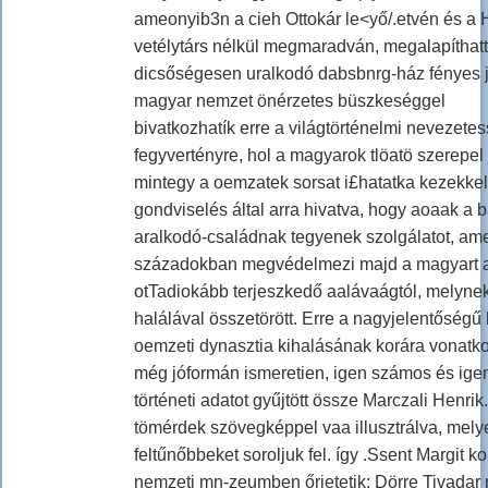
ameonyib3n a cieh Ottokár le<yő/.etvén és a 
vetélytárs nélkül megmaradván, megalapíthatt
dicsőségesen uralkodó dabsbnrg-ház fényes j
magyar nemzet önérzetes büszkeséggel
bivatkozhatík erre a világtörténelmi nevezete
fegyvertényre, hol a magyarok tlöatö szerepel 
mintegy a oemzatek sorsat i£hatatka kezekkel
gondviselés által arra hivatva, hogy aoaak a 
aralkodó-családnak tegyenek szolgálatot, am
századokban megvédelmezi majd a magyart a 
otTadiokább terjeszkedő aalávaágtól, melynek
halálával összetörött. Erre a nagyjelentőségű
oemzeti dynasztia kihalásának korára vonatko
még jóformán ismeretien, igen számos és ige
történeti adatot gyűjtött össze Marczali Henrik
tömérdek szövegképpel vaa illusztrálva, mely
feltűnőbbeket soroljuk fel. így .Ssent Margit k
nemzeti mn-zeumben őrietetik; Dörre Tivadar r