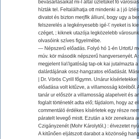
bevásárlásaikat mi-I által üzletüket fő városias
hízták tel. Feltalálhatja ott mindenki a | jó ízlé
divatot és bizton merjflk álliuní, bogy ugy a b
felszerelés a legkényesebb igé-\' nyeket is kiel
czéget, ; kiknek utazója legközelebb városunk
olvasóink szíves figyelmébe.
— Népszerű előadás. Folyó hó 1-én UrtotU me
múv. kör második népszerű hangversenyét. A
megjelent lia\'lgatóság tap-ok kai jutalmazta a
dalárdájának ossz-hangzatos előadását. Máso
| Dr. Vörös Cyrill főgymn. Unárur kísérletekkel
előadása volt kitűzve, a villamosság köréből. 
tanár ur először a villamosság alapelveit és a
foglalt történetét adta elő; fájdalom, hogy az e
commentáló érdékes kísérletek egy része nem 
páratelt levegő mistt. Ezután a kör zenekara a
Czigányzenét (Mohr Károlytól,) : élvezetet nyú
A kitűnően eljátszott darabot a közönség han