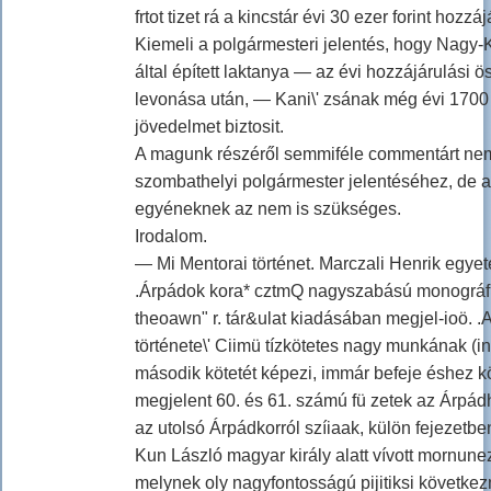
frtot tizet rá a kincstár évi 30 ezer forint hozzá
Kiemeli a polgármesteri jelentés, hogy Nagy-
által épített laktanya — az évi hozzájárulási 
levonása után, — Kani\' zsának még évi 1700 /r
jövedelmet biztosit.
A magunk részéről semmiféle commentárt nem
szombathelyi polgármester jelentéséhez, de 
egyéneknek az nem is szükséges.
Irodalom.
— Mi Mentorai történet. Marczali Henrik egye
.Árpádok kora* cztmQ nagyszabású monográfi
theoawn" r. tár&ulat kiadásában megjel-ioö. 
története\' Ciimü tízkötetes nagy munkának (in
második kötetét képezi, immár befeje éshez k
megjelent 60. és 61. számú fü zetek az Árpádh
az utolsó Árpádkorról szíiaak, külön fejezetbe
Kun László magyar király alatt vívott mornune
melynek oly nagyfontosságú pijitiksi következ