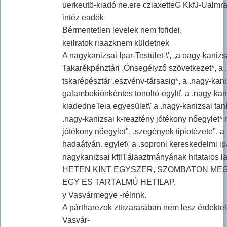
uerkeutö-kiadó ne.ere cziaxetteG KkfJ-Ualmr
intéz eadök
Bérmentetlen levelek nem fofidei.
keilratok riaazknem küldetnek
A nagykanizsai Ipar-Testület-\', „a oagy-kanizs
Takarékpénztári .Önsegélyző szövetkezet*, a .
tskarépésztár .eszvénv-társasig*, a .nagy-kani
galambokiönkéntes tonoltó-egyltf, a .nagy-kan
kiadedneTeia egyesület\' a .nagy-kanizsai tanító
.nagy-kanizsai k-reaztény jótékony nőegylet* n 
jótékony nőegylet", .szegények tipiotézete", a 
hadaátyán. egylet\' a .soproni kereskedelmi i
nagykanizsai kftlTálaaztmányának hitataios l
HETEN KINT EGYSZER, SZOMBATON ME
EGY ES TARTALMÚ HETILAP.
y Vasvármegye -rélnnk.
A pártharezok zttrzararában nem lesz érdektel
Vasvár-