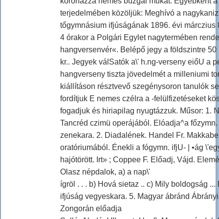
koronázza nemes buzgal mukat. Egyébként a
terjedelmében közöljük: Meghívó a nagykaniz
tőgymnásium ifjúságának 1896. évi márczius 8
4 órakor a Polgári Egylet nagytermében rend
hangversenvér«. Belépő jegy a földszintre 50 kr
kr.. Jegyek válSatók a\' h.ng-verseny eiőU a p
hangverseny tiszta jövedelmét a milleniumi t
kiállításon résztvevő szegénysoron tanulók s
fordítjuk E nemes czélra a -felülfizetéseket kö
fogadjuk és hiriapilag nyugtázzuk. Műsor: 1. N
Tancréd czimü operájából. Elóadja^a főzymn. 
zenekara. 2. Diadalének. Handel Fr. Makkabe
oratóriumából. Énekli a fógymn. ifjU- | •ág \'e
hajótörött. Irt» ; Coppee F. Előadj, Vájd. Elemé
Olasz népdalok, a) a nap\'
ígröl . . . b) Hová sietaz .. c) Mily boldogság ..
ifjúság vegyeskara. 5. Magyar ábránd Ábrányi 
Zongorán előadja