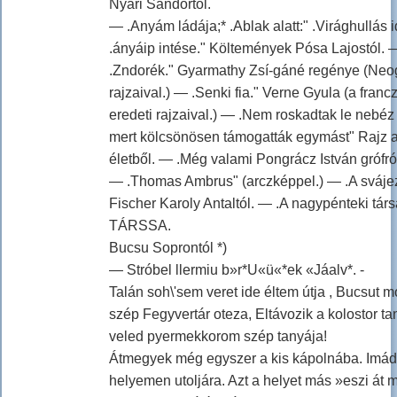
Nyári Sándortól.
— .Anyám ládája;* .Ablak alatt:" .Virághullás i
.ányáip intése." Költemények Pósa Lajostól. 
.Zndorék." Gyarmathy Zsí-gáné regénye (Neo
rajzaival.) — .Senki fia." Verne Gyula (a franc
eredeti rajzaival.) — .Nem roskadtak le nebéz 
mert kölcsönösen támogatták egymást" Rajz a 
életből. — .Még valami Pongrácz István grófró
— .Thomas Ambrus" (arczképpel.) — .A sváje
Fischer Karoly Antaltól. — .A nagypénteki tár
TÁRSSA.
Bucsu Soprontól *)
— Stróbel llermiu b»r*U«ü«*ek «Jáalv*. -
Talán soh\'sem veret ide éltem útja , Bucsut
szép Fegyvertár oteza, Eltávozik a kolostor tan
veled pyermekkorom szép tanyája!
Átmegyek még egyszer a kis kápolnába. Imád
helyemen utoljára. Azt a helyet más »eszi át m