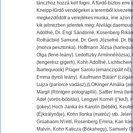
tánczhoz hozzá kel! fogni. A fürdő-biztos erre
Kneipp-fűrdő vendégeket a teremből kivezette
megkezdődött a verejtékes munka, íme azon 
kik jelmezben jelentek meg: Alvilági daemouo
Adolfné, Dr. Engl Sándorné, Kosenberg Rikár
Rothácbiid Samuné, Dr. Gerö Józsefné, Dr. 
(morva pesztonka). Hoffmann Józsa (harlequín
Olga (fene-leány). Ledofszky Armínnéírózsa), 
(tengerész gigerh), Kohn Adolfné, Lichtschein
íbarlequiook) Prager Sarolu (emanczipált nő), 
Emma (tyroli leány). Kaufmann Bálán* (czigá
Lujza (paríorce vadász),{LÖKínger Amália (an
Margit (Röntgen potograpllíi). Sattler Irma (le
Adel (vörös-bóbitás), Lengyel Kornél (j°keJ)
(jokey) Hoch Janka és Karolin (bébék). Keufe
(Éjkirálynője), Kohn Ilonka (matróz) stb. Jelen
Grüabaom N\'etlí, Rosenberg Emma, Kari Irán
Malvin, Kohn Katicza (Bókahegy), Samuely Olg