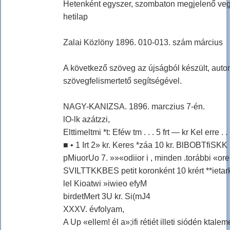
Hetenként egyszer, szombaton megjelenő veg
hetilap
Zalai Közlöny 1896. 010-013. szám március
A következő szöveg az újságból készült, aut
szövegfelismertető segítségével.
NAGY-KANIZSA. 1896. marczius 7-én.
lO-lk azátzzi,
Elttimeltmi *t: Eféw tm . . . 5 frt — kr Kel erre . . 
■ • 1 Irt 2» kr. Keres *záa 10 kr. BlBOBTfiSKK
pMiuorUo 7. »»«odiior i , minden .torábbi «orert
SVILTTKKBES petit koronként 10 krért **ietar
lel Kioatwi »iwieo efyM
birdetMert 3U kr. Si(mJ4
XXXV. évfolyam,
A Up «ellem! él a»;ifi rétiét illeti siódén ktale