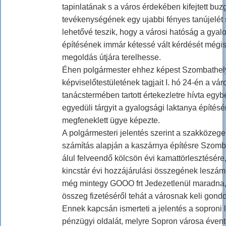
tapinlatának s a város érdekében kifejtett buz
tevékenységének egy ujabbi fényes tanújelét s
lehetővé teszik, hogy a városi hatóság a gyal
építésének immár kétessé vált kérdését mégi
megoldás útjára terelhesse.
Éhen polgármester ehhez képest Szombathel
képviselőtestületének tagjait I. hó 24-én a vá
tanácstermében tartott értekezletre hívta egy
egyedüli tárgyit a gyalogsági laktanya építés
megfeneklett ügye képezte.
A polgármesteri jelentés szerint a szakközegek
számítás alapján a kaszárnya építésre Szomb
álul felveendő kölcsön évi kamattörlesztésére
kincstár évi hozzájárulási összegének leszám
még mintegy GOOO frt Jedezetlenül maradna,
összeg fizetéséről tehát a városnak keli gond
Ennek kapcsán ismerteti a jelentés a soproni 
pénzügyi oldalát, melyre Sopron városa éven