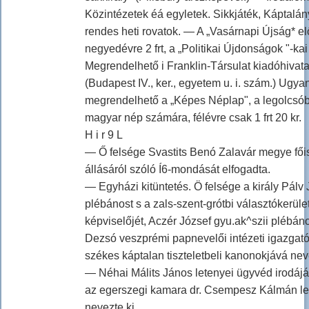
Közintézetek éá egyletek. Sikkjáték, Káptalány
rendes heti rovatok. — A „Vasárnapi Újság* elő
negyedévre 2 frt, a „Politikai Újdonságok "-kai 
Megrendelhető i Franklin-Társulat kiadóhivat
(Budapest IV., ker., egyetem u. i. szám.) Ugyan
megrendelhető a „Képes Néplap", a legolcsób
magyar nép számára, félévre csak 1 frt 20 kr.
H i r 9 L
— Ő felsége Svastits Benó Zalavár megye fő
állásáról szóló Í6-mondását elfogadta.
— Egyházi kitüntetés. Ö felsége a király Pálv 
plébánost s a zals-szent-grótbi választókerüle
képviselőjét, Aczér József gyu.ak^szii plébán
Dezsó veszprémi papnevelői intézeti igazgató
székes káptalan tiszteletbeli kanonokjává neve
— Néhai Málits János letenyei ügyvéd irodá
az egerszegi kamara dr. Csempesz Kálmán le
nevezte ki.