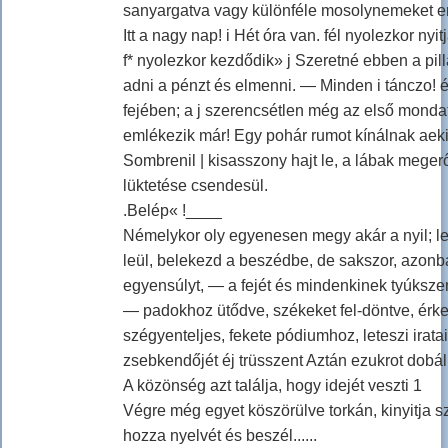
sanyargatva vagy különféle mosolynemeket erő
Itt a nagy nap! i Hét óra van. fél nyolezkor nyitj
f* nyolezkor kezdődik» j Szeretné ebben a pil
adni a pénzt és elmenni. — Minden i tánczo! 
fejében; a j szerencsétlen még az első monda
emlékezik már! Egy pohár rumot kínálnak aeki,
Sombrenil | kisasszony hajt le, a lábak megerő
lüktetése csendesül.
.Belép« !____
Némelykor oly egyenesen megy akár a nyil; leve
leül, belekezd a beszédbe, de sakszor, azonb
egyensúlyt, — a fejét és mindenkinek tyúksze
— padokhoz ütődve, székeket fel-döntve, érk
szégyenteljes, fekete pódiumhoz, leteszi iratai
zsebkendőjét éj trüsszent Aztán ezukrot dobá
A közönség azt találja, hogy idejét veszti 1
Végre még egyet köszörülve torkán, kinyitja 
hozza nyelvét és beszél......