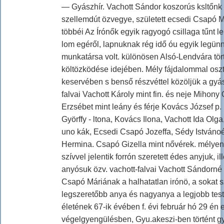
— Gyászhír. Vachott Sándor koszorús ksltőnk 
szellemdút özvegye, született ecsedi Csapó M
többéi Az Írónők egyik ragyogó csillaga tűnt l
lom egéről, lapnuknak rég idő óu egyik legün
munkatársa volt. különösen Alsó-Lendvára törté
költözködése idejében. Mély fájdalommal osz
keservében s benső részvéttel közöljük a gyá
falvai Vachott Károly mint fin. és neje Mihony
Erzsébet mint leány és férje Kovács József p.
Györffy - ltona, Kovács Ilona, Vachott Ida Olga
uno kák, Ecsedi Csapó Jozeffa, Sédy István
Hermina. Csapó Gizella mint nővérek. mélye
szívvel jelentik forrón szeretett édes anyjuk, i
anyósuk özv. vachott-falvai Vachott Sándorné 
Csapó Máriának a halhatatlan irónö, a sokat s
legszeretőbb anya és nagyanya a legjobb tes
életének 67-ik évében f. évi február hó 29 én 
végelgyengülésben, Gyu.akeszi-ben történt g