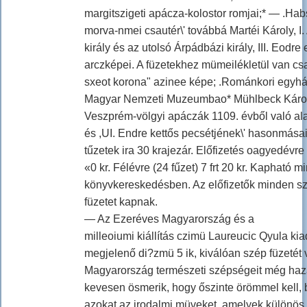
margitszigeti apácza-kolostor romjai;* — .Hab
morva-nmei csautér\' továbbá Martéi Károly, I.
király és az utolsó Árpádbázi király, III. Eodre
arczképei. A füzetekhez mümeilékletül van cs
sxeot korona" azinee képe; .Románkori egyhá
Magyar Nemzeti Muzeumbao* Mühlbeck Károly
Veszprém-völgyi apáczák 1109. évből való al
és ,UI. Endre kettős pecsétjének\' hasonmásai
tűzetek ira 30 krajezár. Előfizetés oagyedévre (
«0 kr. Félévre (24 fűzet) 7 frt 20 kr. Kapható 
könyvkereskedésben. Az előfizetők minden 
füzetet kapnak.
— Az Ezeréves Magyarország és a
milleoiumi kiállítás czimü Laureucic Qyula k
megjelenő di?zmü 5 ik, kiválóan szép füzetét v
Magyarország természeti szépségeit még haz
kevesen ösmerik, hogy őszinte örömmel kell, 
azokat az irodalmi müveket, amelyek különös s