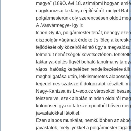
megye" (189Ö. évi 18. szimábml hogyan emlé
nagykanizsai laktanya építéséről. melyet Ba
polgármesterünk oly szerencsésen oldott meg
A .Vasvármegye- igy ir:
fchen Gyula, polgármester tehát, nehogy ezeo
díszpolgár »ágának érdekeit s főleg a keresk
fejlődését oly közelről érintő ügy a megvalós
felmerült nehézségek következtében. lehetetl
laktanya-építés ügyét beható tanulmány tárgyá
városi hatóság kebelében rendelkezésére áll
meghallgatása után, lelkiismeretes alaposság
terjedelmes szakszerű dolgozatot készített, m
Nagy-Kanizsa és L>-soo.cz városoktól beszede
felszerelve, ezek alapián minden oldalról megv
különösen gyakorlati szempontból bőven meg
javaslatokkal látott el.
Ezen alapos munkálat, nemkülönben az abból
javaslatok, mely lyekkel a polgármester tagad