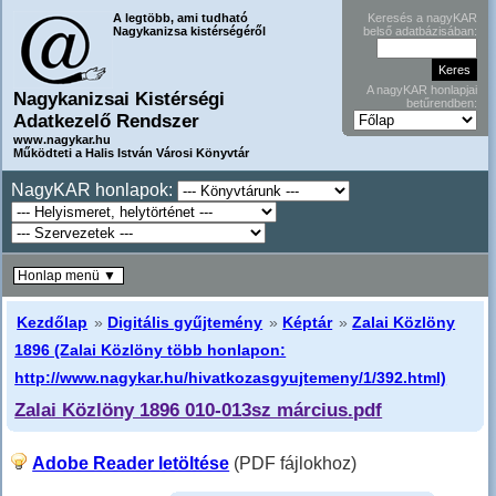
A legtöbb, ami tudható
Keresés a nagyKAR
Nagykanizsa kistérségéről
belső adatbázisában:
A nagyKAR honlapjai
Nagykanizsai Kistérségi
betűrendben:
Adatkezelő Rendszer
www.nagykar.hu
Működteti a Halis István Városi Könyvtár
NagyKAR honlapok:
Honlap menü ▼
Kezdőlap
»
Digitális gyűjtemény
»
Képtár
»
Zalai Közlöny
1896 (Zalai Közlöny több honlapon:
http://www.nagykar.hu/hivatkozasgyujtemeny/1/392.html)
Zalai Közlöny 1896 010-013sz március.pdf
Adobe Reader letöltése
(PDF fájlokhoz)