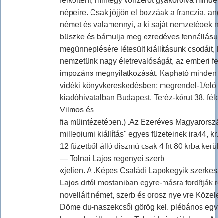
felkölteni, mintegy vonzerőt gyakorolva mind
népeire. Csak jöjjön el bozzáak a franczia, ang
német és valamennyi, a ki saját nemzetéoek
büszke és bámulja meg ezredéves fennállás
megünneplésére létesült kiállításunk csodáit,
nemzetünk nagy életrevalóságát, az emberi f
impozáns megnyilatkozását. Kapható minden 
vidéki könyvkereskedésben; megrendel-1/eló
kiadóhivatalban Budapest. Teréz-kőrut 38, fél
Vilmos és
fia müintézetében.) .Az Ezeréves Magyarorsz
milleoiumi kiállítás" egyes füzeteinek ira44, kr
12 füzetből álló diszmú csak 4 frt 80 krba kerül
— Tolnai Lajos regényei szerb
«jelien. A .Képes Családi Lapokegyik szerkesz
Lajos drtól mostaniban egyre-másra fordítják r
novelláit német, szerb és orosz nyelvre Közel
Döme du-naszekcsői görög kel. plébános egv 