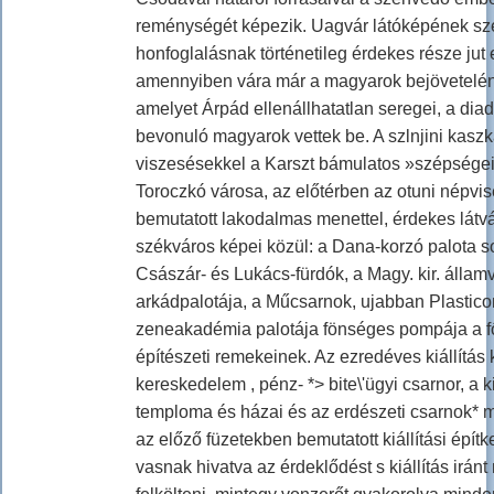
reménységét képezik. Uagvár látóképének sz
honfoglalásnak történetileg érdekes része jut
amennyiben vára már a magyarok bejöveteléné
amelyet Árpád ellenállhatatlan seregei, a di
bevonuló magyarok vettek be. A szlnjini kasz
viszesésekkel a Karszt bámulatos »szépségeit 
Toroczkó városa, az előtérben az otuni népvi
bemutatott lakodalmas menettel, érdekes látvá
székváros képei közül: a Dana-korzó palota so
Császár- és Lukács-fürdók, a Magy. kir. állam
arkádpalotája, a Műcsarnok, ujabban Plastico
zeneakadémia palotája fönséges pompája a f
építészeti remekeinek. Az ezredéves kiállítás 
kereskedelem , pénz- *> bite\'ügyi csarnor, a kiá
temploma és házai és az erdészeti csarnok* mé
az előző füzetekben bemutatott kiállítási épí
vasnak hivatva az érdeklődést s kiállítás iránt