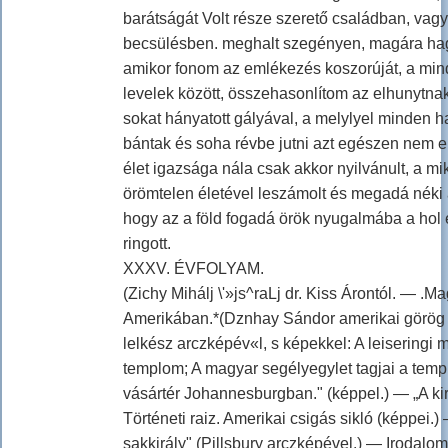
barátságát Volt része szerető családban, vag
becsülésben. meghalt szegényen, magára hag
amikor fonom az emlékezés koszorúját, a min
levelek között, összehasonlítom az elhunytnak
sokat hányatott gályával, a melylyel minden h
bántak és soha révbe jutni azt egészen nem e
élet igazsága nála csak akkor nyilvánult, a mi
örömtelen életével leszámolt és megadá néki 
hogy az a föld fogadá örök nyugalmába a hol 
ringott.
XXXV. ÉVFOLYAM.
(Zichy Mihálj \'»js^raLj dr. Kiss Árontól. — .M
Amerikában.*(Dznhay Sándor amerikai görög 
lelkész arczképév«l, s képekkel: A leiseringi 
templom; A magyar segélyegylet tagjai a temp
vásártér Johannesburgban." (képpel.) — „A kirá
Történeti raiz. Amerikai csigás sikló (képpei.)
sakkirály" (Pillsbury arczképével.) — Irodalo