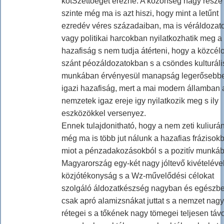
kötSzettoégét érezné. A közönség nagy része
szinte még ma is azt hiszi, hogy mint a letűnt
ezredév véres századaiban, ma is véráldoza
vagy politikai harcokban nyilatkozhatik meg a
hazafiság s nem tudja átérteni, hogy a közcél
szánt péozáldozatokban s a csöndes kulturáli
munkában érvényesül manapság legerősebb
igazi hazafiság, mert a mai modern államban 
nemzetek igaz ereje igy nyilatkozik meg s ily
eszközökkel versenyez.
Ennek tulajdonitható, hogy a nem zeti kuliurá
még ma is több jut nálunk a hazafias frázisokb
miot a pénzadakozásokból s a pozitív munkáb
Magyarország egy-két nagy jóltevő kivételéve
közjótékonyság s a Wz-művelődési célokat
szolgáló áldozatkészség nagyban és egészb
csak apró alamizsnákat juttat s a nemzet nagy
rétegei s a tőkének nagy tömegei teljesen távo