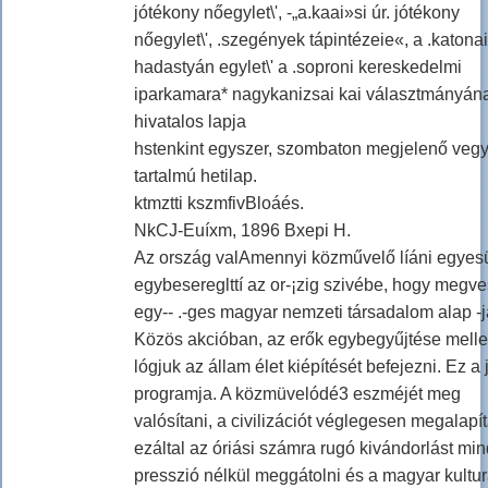
jótékony nőegylet\', -„a.kaai»si úr. jótékony
nőegylet\', .szegények tápintézeie«, a .katonai
hadastyán egylet\' a .soproni kereskedelmi
iparkamara* nagykanizsai kai választmányán
hivatalos lapja
hstenkint egyszer, szombaton megjelenő veg
tartalmú hetilap.
ktmztti kszmfivBloáés.
NkCJ-Euíxm, 1896 Bxepi H.
Az ország valAmennyi közművelő líáni egyes
egybesereglttí az or-¡zig szivébe, hogy megv
egy-- .-ges magyar nemzeti társadalom alap -ja
Közös akcióban, az erők egybegyűjtése melle
lógjuk az állam élet kiépítését befejezni. Ez a 
programja. A közmüvelódé3 eszméjét meg
valósítani, a civilizációt véglegesen megalapít
ezáltal az óriási számra rugó kivándorlást mi
presszió nélkül meggátolni és a magyar kultu