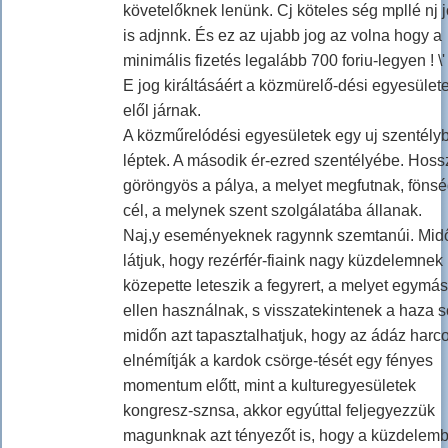
követelőknek lenünk. Cj köteles ség mpllé nj 
is adjnnk. És ez az ujabb jog az volna hogy a
minimális fizetés legalább 700 foriu-legyen ! \'
E jog királtásáért a közmürelő-dési egyesülete
elől járnak.
A közműrelódési egyesületek egy uj szentély
léptek. A második ér-ezred szentélyébe. Hoss
göröngyös a pálya, a melyet megfutnak, föns
cél, a melynek szent szolgálatába állanak.
Naj,y eseményeknek ragynnk szemtanúi. Mid
látjuk, hogy rezérfér-fiaink nagy küzdelemnek
közepette leteszik a fegyrert, a melyet egymás
ellen használnak, s visszatekintenek a haza s
midőn azt tapasztalhatjuk, hogy az ádáz harc
elnémítják a kardok csörge-tését egy fényes
momentum előtt, mint a kulturegyesületek
kongresz-sznsa, akkor egyúttal feljegyezzük
magunknak azt tényezőt is, hogy a küzdelembi