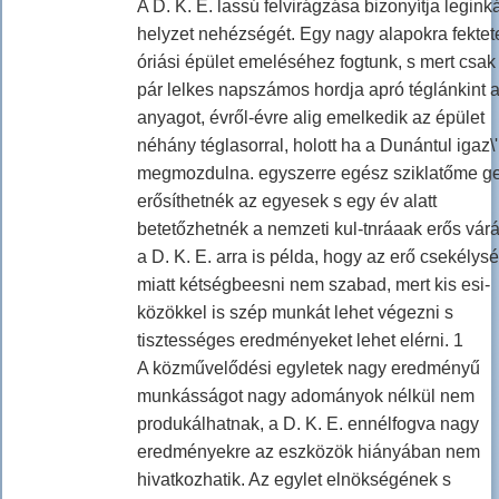
A D. K. E. lassú felvirágzása bizonyítja legink
helyzet nehézségét. Egy nagy alapokra fektete
óriási épület emeléséhez fogtunk, s mert csak
pár lelkes napszámos hordja apró téglánkint 
anyagot, évről-évre alig emelkedik az épület
néhány téglasorral, holott ha a Dunántul igaz\'
megmozdulna. egyszerre egész sziklatőme g
erősíthetnék az egyesek s egy év alatt
betetőzhetnék a nemzeti kul-tnráaak erős várá
a D. K. E. arra is példa, hogy az erő csekélys
miatt kétségbeesni nem szabad, mert kis esi-
közökkel is szép munkát lehet végezni s
tisztességes eredményeket lehet elérni. 1
A közművelődési egyletek nagy eredményű
munkásságot nagy adományok nélkül nem
produkálhatnak, a D. K. E. ennélfogva nagy
eredményekre az eszközök hiányában nem
hivatkozhatik. Az egylet elnökségének s