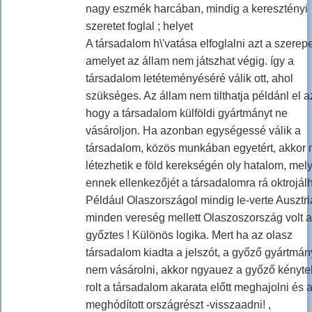
nagy eszmék harcában, mindig a keresztényi
szeretet foglal ; helyet
A társadalom h\'vatása elfoglalni azt a szerepe
amelyet az állam nem játszhat végig. így a
társadalom letéteményéséré válik ott, ahol
szükséges. Az állam nem tilthatja példánl el az
hogy a társadalom külföldi gyártmányt ne
vásároljon. Ha azonban egységessé válik a
társadalom, közös munkában egyetért, akkor
létezhetik e föld kerekségén oly hatalom, mel
ennek ellenkezőjét a társadalomra rá oktrojálh
Például Olaszországol mindig le-verte Ausztri
minden vereség mellett Olaszoszország volt a
győztes ! Különös logika. Mert ha az olasz
társadalom kiadta a jelszót, a győző gyártmán
nem vásárolni, akkor ngyauez a győző kényte
rolt a társadalom akarata előtt meghajolni és 
meghódított országrészt -visszaadni! ,