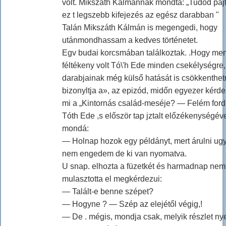
volt. Mikszáth Kálmánnak mondta: „Tudod pajt
ez t legszebb kifejezés az egész darabban "
Talán Mikszáth Kálmán is megengedi, hogy
utánmondhassam a kedves történetet.
Egv budai korcsmában találkoztak. .Hogy me
féltékeny volt Tó\'h Ede minden csekélységre
darabjainak még külső hatását is csökkenthet
bizonyltja a», az epizód, midőn egyezer kérd
mi a „Kintornás család-meséje? — Felém ford
Tóth Ede ,s először tap jztalt előzékenységév
mondá:
— Holnap hozok egy példányt, mert árulni ug
nem engedem de ki van nyomatva.
U snap. elhozta a füzetkét és harmadnap nem
mulasztotta el megkérdezui:
— Talált-e benne szépet?
— Hogyne ? — Szép az elejétől végig,!
— De . mégis, mondja csak, melyik részlet ny