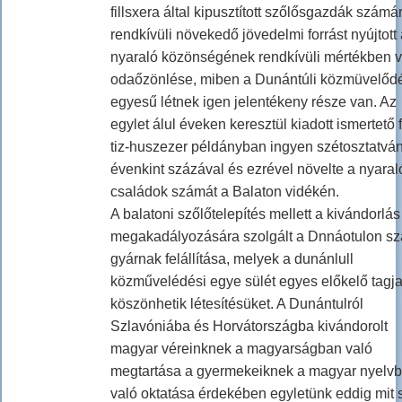
fillsxera által kipusztított szőlősgazdák számá
rendkívüli növekedő jövedelmi forrást nyújtott
nyaraló közönségének rendkívüli mértékben v
odaőzönlése, miben a Dunántúli közmüvelődé
egyesű létnek igen jelentékeny része van. Az
egylet álul éveken keresztül kiadott ismertető 
tiz-huszezer példányban ingyen szétosztatván
évenkint százával és ezrével növelte a nyaral
családok számát a Balaton vidékén.
A balatoni szőlőtelepítés mellett a kivándorlás
megakadályozására szolgált a Dnnáotulon s
gyárnak felállítása, melyek a dunánlull
közművelédési egye sülét egyes előkelő tagj
köszönhetik létesítésüket. A Dunántulról
Szlavóniába és Horvátországba kivándorolt
magyar véreinknek a magyarságban való
megtartása a gyermekeiknek a magyar nyelv
való oktatása érdekében egyletünk eddig mit