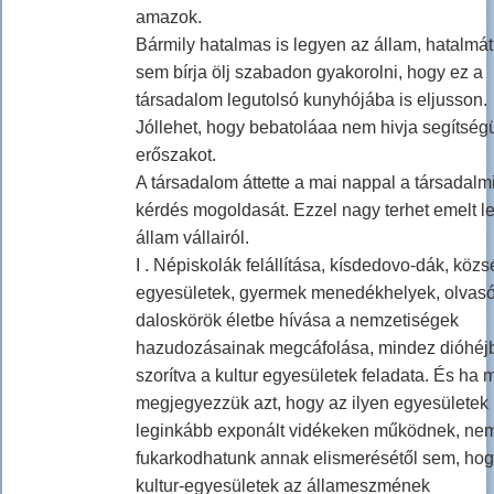
amazok.
Bármily hatalmas is legyen az állam, hatalmá
sem bírja ölj szabadon gyakorolni, hogy ez a
társadalom legutolsó kunyhójába is eljusson.
Jóllehet, hogy bebatoláaa nem hivja segítség
erőszakot.
A társadalom áttette a mai nappal a társadalm
kérdés mogoldasát. Ezzel nagy terhet emelt l
állam vállairól.
I . Népiskolák felállítása, kísdedovo-dák, közs
egyesületek, gyermek menedékhelyek, olvasó
daloskörök életbe hívása a nemzetiségek
hazudozásainak megcáfolása, mindez dióhéj
szorítva a kultur egyesületek feladata. És ha 
megjegyezzük azt, hogy az ilyen egyesületek
leginkább exponált vidékeken működnek, ne
fukarkodhatunk annak elismerésétől sem, hog
kultur-egyesületek az állameszmének