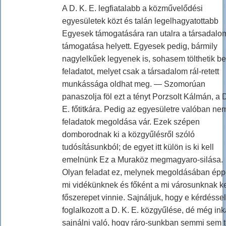
A D. K. E. legfiatalabb a közművelődési
egyesületek közt és talán legelhagyatottabb
Egyesek támogatására ran utalra a társadalo
támogatása helyett. Egyesek pedig, bármily
nagylelkűek legyenek is, sohasem tölthetik be
feladatot, melyet csak a társadalom rál-retett
munkássága oldhat meg. — Szomorúan
panaszolja föl ezt a tényt Porzsolt Kálmán, a D
E. főtitkára. Pedig az egyesületre valóban ne
feladatok megoldása vár. Ezek szépen
domborodnak ki a közgyűlésről szóló
tudósításunkból; de egyet itt külön is ki kell
emelnünk Ez a Muraköz megmagyaro-silása.
Olyan feladat ez, melynek megoldásában épp
mi vidékünknek és főként a mi városunknak ke
főszerepet vinnie. Sajnáljuk, hogy e kérdéssel
foglalkozott a D. K. E. közgyűlése, dé még in
sajnálni való, hogy ráro-sunkban semmi sem t