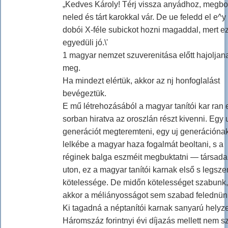
„Kedves Károly! Térj vissza anyádhoz, megbo
neled és tárt karokkal vár. De ue feledd el e^y
dobói X-féle subickot hozni magaddal, mert e
egyedüli jó.\'
1 magyar nemzet szuverenitása előtt hajoljan
meg.
Ha mindezt elértük, akkor az nj honfoglalást
bevégeztük.
E mű létrehozásából a magyar tanítói kar ran 
sorban hiratva az oroszlán részt kivenni. Egy 
generációt megteremteni, egy uj generációna
lelkébe a magyar haza fogalmát beoltani, s a
réginek balga eszméit megbuktatni — társada
uton, ez a magyar tanítói karnak első s legsz
kötelessége. De midőn kötelességet szabunk,
akkor a méliányosságot sem szabad felednün
Ki tagadná a néptanítói karnak sanyarú helyze
Háromszáz forintnyi évi díjazás mellett nem 