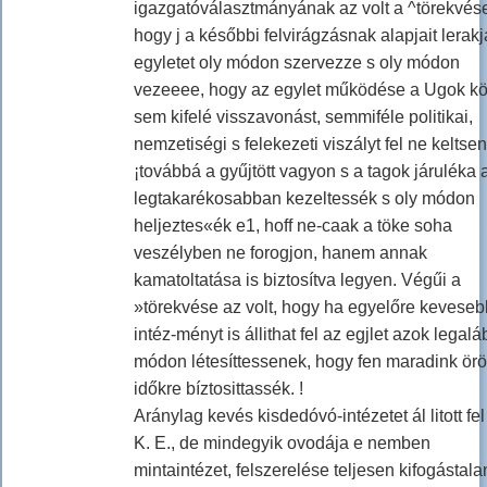
igazgatóválasztmányának az volt a ^törekvés
hogy j a későbbi felvirágzásnak alapjait lerakja
egyletet oly módon szervezze s oly módon
vezeeee, hogy az egylet működése a Ugok kö
sem kifelé visszavonást, semmiféle politikai,
nemzetiségi s felekezeti viszályt fel ne keltsen
¡továbbá a gyűjtött vagyon s a tagok járuléka 
legtakarékosabban kezeltessék s oly módon
heljeztes«ék e1, hoff ne-caak a töke soha
veszélyben ne forogjon, hanem annak
kamatoltatása is biztosítva legyen. Végűi a
»törekvése az volt, hogy ha egyelőre keveseb
intéz-ményt is állithat fel az egjlet azok legalá
módon létesíttessenek, hogy fen maradink ör
időkre bíztosittassék. !
Aránylag kevés kisdedóvó-intézetet ál litott fel
K. E., de mindegyik ovodája e nemben
mintaintézet, felszerelése teljesen kifogástala