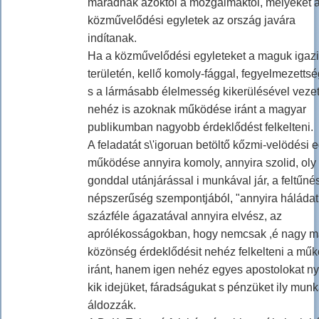
maradnak azoktól a mozgalmaktól, melyeket 
közművelődési egyletek az ország javára
indítanak.
Ha a közművelődési egyleteket a maguk igazi
területén, kellő komoly-fággal, fegyelmezetts
s a lármásabb élelmesség kikerülésével vezet
nehéz is azoknak működése iránt a magyar
publikumban nagyobb érdeklődést felkelteni.
A feladatát s\'igoruan betöltő kőzmi-velödési e
működése annyira komoly, annyira szolid, oly
gonddal utánjárással i munkával jár, a feltűné
népszerűség szempontjából, "annyira háládat
százféle ágazatával annyira elvész, az
aprólékosságokban, hogy nemcsak ,é nagy m
közönség érdeklődésit nehéz felkelteni a mű
iránt, hanem igen nehéz egyes apostolokat ny
kik idejüket, fáradságukat s pénzüket ily mun
áldozzák.