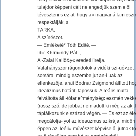
tulajdonképpeni célt ne engedjük szem elöl
téveszteni s ez at, hogy a» magyar állam esz
respektálják, a
TARKA.
A színészet.
— Emlékeié* Tóth Edité, —
Irt«: K6rm»ndy Pál. ,
A -Zalai Kailö&y« eredeti íireija.
Valahányszor rágondolok a vidéki szi-ué>zet
sorsára, mindig eszembe jut an-i uak az
ellenkezője, arait Bodnár Zsigmond állított ho
idealizmus batárit, tapossuk. A reális multai
felváltotta áili-tólar e^ményiség: eszmén vekk
(rossz szó, de jobbat nem adott ki még az akj.
táplálkozunk e század végén. — Es ezt az éle
megcáfolja- yol az ideaüzmus szikrája, midőn
éppen az, leéli» művészet képviselői jutnak tö