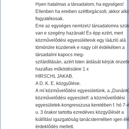
Hyen hatalmas a társadalom, ha egységes!
Ellenben ha ereiben szétforgácsolt, akkor alk
fogyatékosak.
Erre az egységes nemlzeU társadalomra szü
van e szegény hazának! És épp ezért, mert
közművelődési egyesüléteivk egy lá&zló alá
tömörülre küzdenek e nagy cél érdékében a
társadalmi kapocs meg-
szilárdításán, azért Isten áldását kérjük önzet
hazafias működésükre 1 x
HIRSCHL JAKAB.
A D. K. E. közgyűlése.
A mí közművelődési egyesületünk, a „Dunántú
közművelődési egyesület\' a közművelődési
egyesületek-kongresszusa keretében f. hó 7-é
u. 3 órakor tartotta ezredéves közgyűlését a
kiállítási igazgatóság tanácstermében igen él
érdeklődés mellett.