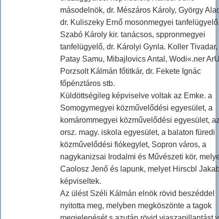
másodelnök, dr. Mészáros Károly, György Alad
dr. Kuliszeky Ernő mosonmegyei tanfelügyelő
Szabó Károly kir. tanácsos, sppronmegyei
tanfelügyelő, dr. Károlyi Gynla. Koller Tivadar,
Patay Samu, Mibajlovics Antal, Wodi«.ner ArU
Porzsolt Kálmán főtitkár, dr. Fekete Ignác
főpénztáros stb.
Küldöttségileg képviselve voltak az Emke. a
Somogymegyei közművelődési egyesület, a
komárommegyei közművelődési egyesület, a
orsz. magy. iskola egyesület, a balaton füredi
közművelődési fiókegylet, Sopron város, a
nagykanizsai Irodalmi és Művészeti kör, melye
Caolosz Jenő és lapunk, melyet Hirscbl Jaka
képviseltek.
Az ülést Széli Kálmán elnök rövid beszéddel
nyitotta meg, melyben megköszönte a tagok
megjelenését s azután rövid viaszapillantást v