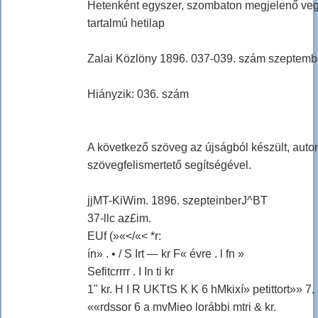
Hetenként egyszer, szombaton megjelenő ve
tartalmú hetilap
Zalai Közlöny 1896. 037-039. szám szeptemb
Hiányzik: 036. szám
A következő szöveg az újságból készült, aut
szövegfelismertető segítségével.
jjMT-KiWim. 1896. szepteinberJ^BT
37-llc az£im.
EUf (»«</«< *r:
ín» . • / S Irt — kr F« évre . l fn »
Sefitcrrrr . I In ti kr
1" kr. H I R UKTtS K K 6 hMkixí» petittort»» 7,
««rdssor 6 a mvMieo lorábbi mtri & kr.