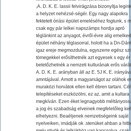
,A. D. K. E. lassii felvirágzása bizonyítja legi
a helyzet nehézsé-ségér. Egy nagy alapokra
fektetett óriási épület emeléséhez fogtunk, s m
csak egy pár lelkei napszámps hordja apró
téglánkint az anyagot, évről-évre alig emelked
épület néhány téglasorral, holott ha a Dn-Dánt
igaz ereje megmozdulna, egyszerre egész szi
tömegekkel erősíthetnék azt egyesek s egy ér 
betetőzhetnék a nemzeti kulturának erős várát
A. D. K. E. arányban áll az E. 5J K. E. irányáv
amntájával. Amott a magyarságot az oláhok em
muraközi horvátok ellen kell ébren tartani. Cé
telepítéseket eszközölni, ez az, amit a kultara
megkíván. Ezen éket legnagyobb méltányoss
a jog és szabadság elveinek megfelelőleg kel
elhelyezni. Beaéljenek nemzetiségeink saját
nyelveiken, imádják ok .stenüket ahban a hitb
mely stivök és lelkükhöz van kapcsolva, csak 