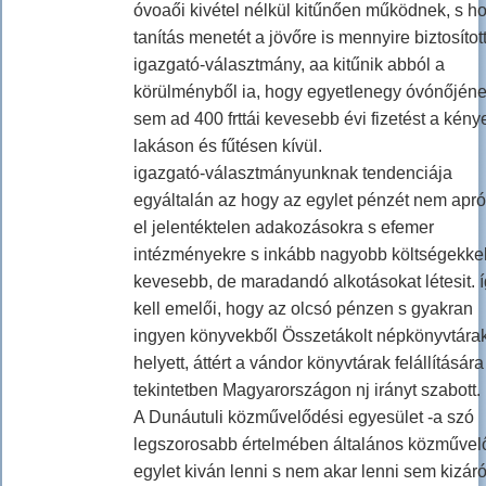
óvoaői kivétel nélkül kitűnően működnek, s h
tanítás menetét a jövőre is mennyire biztosítot
igazgató-választmány, aa kitűnik abból a
körülményből ia, hogy egyetlenegy óvónőjén
sem ad 400 frttái kevesebb évi fizetést a kén
lakáson és fűtésen kívül.
igazgató-választmányunknak tendenciája
egyáltalán az hogy az egylet pénzét nem apr
el jelentéktelen adakozásokra s efemer
intézményekre s inkább nagyobb költségekke
kevesebb, de maradandó alkotásokat létesit. í
kell emelői, hogy az olcsó pénzen s gyakran
ingyen könyvekből Összetákolt népkönyvtára
helyett, áttért a vándor könyvtárak felállítására
tekintetben Magyarországon nj irányt szabott.
A Dunáutuli közművelődési egyesület -a szó
legszorosabb értelmében általános közművel
egylet kiván lenni s nem akar lenni sem kizár