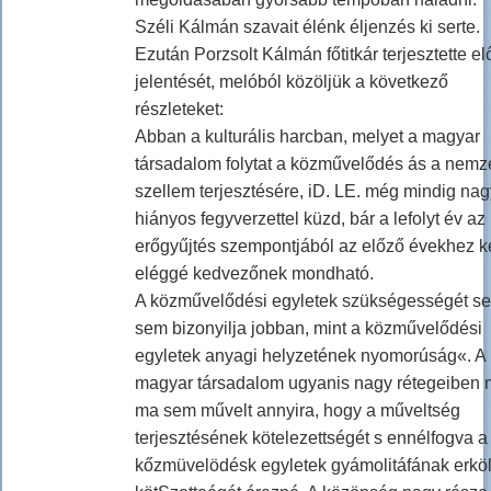
Széli Kálmán szavait élénk éljenzés ki serte.
Ezután Porzsolt Kálmán főtitkár terjesztette el
jelentését, melóból közöljük a következő
részleteket:
Abban a kulturális harcban, melyet a magyar
társadalom folytat a közművelődés ás a nemze
szellem terjesztésére, iD. LE. még mindig na
hiányos fegyverzettel küzd, bár a lefolyt év az
erőgyűjtés szempontjából az előző évekhez k
eléggé kedvezőnek mondható.
A közművelődési egyletek szükségességét s
sem bizonyilja jobban, mint a közművelődési
egyletek anyagi helyzetének nyomorúság«. A
magyar társadalom ugyanis nagy rétegeiben
ma sem művelt annyira, hogy a műveltség
terjesztésének kötelezettségét s ennélfogva a
kőzmüvelödésk egyletek gyámolitáfának erköl