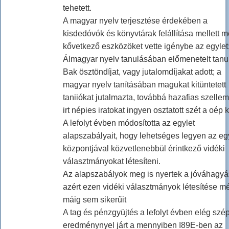
tehetett.
A magyar nyelv terjesztése érdekében a
kisdedóvók és könyvtárak felállítása mellett 
kővetkező eszközöket vette igénybe az egylet
Álmagyar nyelv tanulásában előmenetelt tanu
Bak ösztöndíjat, vagy jutalomdíjakat adott; a
magyar nyelv tanításában magukat kitüntetett
taniiókat jutalmazta, továbbá hazafias szelle
irt népies iratokat ingyen osztatott szét a oép 
A lefolyt évben módosította az egylet
alapszabályait, hogy lehetséges legyen az eg
központjával közvetlenebbül érintkező vidéki
választmányokat létesíteni.
Az alapszabályok meg is nyertek a jóváhagyá
azért ezen vidéki választmányok létesítése m
máig sem sikerűit
A tag és pénzgyüjtés a lefolyt évben elég szé
eredménynyel járt a mennyiben I89E-ben az