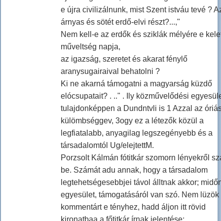
e újra civilizálnunk, mist Szent istváu tevé ? A
árnyas és sötét erdő-elvi részt?...,"
Nem kell-e az erdők és sziklák mélyére e kele
műveltség napja,
az igazság, szeretet és akarat fénylő
aranysugairaival behatolni ?
Ki ne akarná támogatni a magyarság küzdő
elócsupatait? . .." . Ily közművelődési egyesül
tulajdonképpen a Dundntvli is 1 Azzal az óriás
külömbséggev, 3ogy ez a létezők közül a
legfiatalabb, anyagilag legszegényebb és a
társadalomtól Ug/elejtettM.
Porzsolt Kálmán fótitkár szomorn lényekről sz
be. Számát adu annak, hogy a társadalom
legtehetségesebbjei távol álltnak akkor; midő
egyesület, támogatásáról van szó. Nem lüzök
kommentárt e tényhez, hadd áljon itt rövid
kironatbaa a főtitkár írnak jelentése: