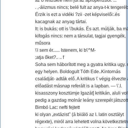
az ö részükre nem jut az aprópénzből. ...
. ,-áiizmus nincs; belé fult az anya-t-k tengeré
Érzik is ezt a vidéki ?zii -zet képviselői:.és
kacagnak az anyag tártai.
lt: is bukás; ott is \'bukás. És azt. múlják, ba m
kifogás nincs: nem a társulat, tagjai gyengék,
műsora
\'i sem ér...... Istenem, ki b\'^M-
;atja őket?.. .. f
Soha sem háborított meg a gyatra kritika ugy. 
egy helyen. Boldogult Tóth Ede..Kintornás
családját- adták elő. A kritikus \' végig élvezte
előadást másnap referált is a lapban. — \'.I.
kisasszony kosztümje Igazát] kritikán, aluli vol
pedig a gazdag molnár leány szerepét játszott
Bimbó Lac: nefti fejtett
ki olyan „extázist" (á biiáló az I. latin osztályt
régexte), miról arra lehetett volna következtetn