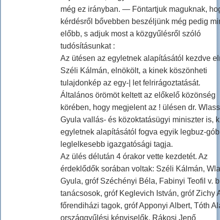
még ez irányban. — Föntartjuk maguknak, ho
kérdésről bővebben beszéljünk még pedig mi
előbb, s adjuk most a közgyűlésről szóló
tudósításunkat :
Az ütésen az egyletnek alapításától kezdve e
Széli Kálmán, elnökölt, a kinek köszönheti
tulajdonkép az egy-| let felrirágoztatását.
Általános örömöt keltett az előkelő közönség
körében, hogy megjelent az ! ülésen dr. Wlass
Gyula vallás- és közoktatásügyi miniszter is, k
egyletnek alapításától fogva egyik legbuz-gó
leglelkesebb igazgatósági tagja.
Az ülés délután 4 órakor vette kezdetét. Az
érdeklődők sorában voltak: Széli Kálmán, Wl
Gyula, gróf Széchényi Béla, Fabinyi Teofil v. b.
tanácsosok, gróf Keglevich István, gróf Zichy 
főrendiházi tagok, gróf Apponyi Albert, Tóth A
országgyűlési képviselők, Rákosi Jenő