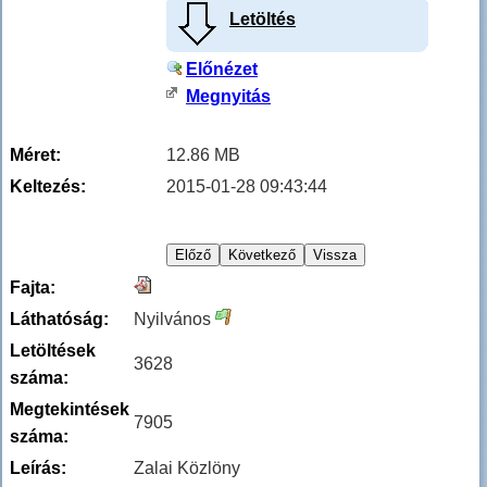
Letöltés
Előnézet
Megnyitás
Méret:
12.86 MB
Keltezés:
2015-01-28 09:43:44
Fajta:
Láthatóság:
Nyilvános
Letöltések
3628
száma:
Megtekintések
7905
száma:
Leírás:
Zalai Közlöny