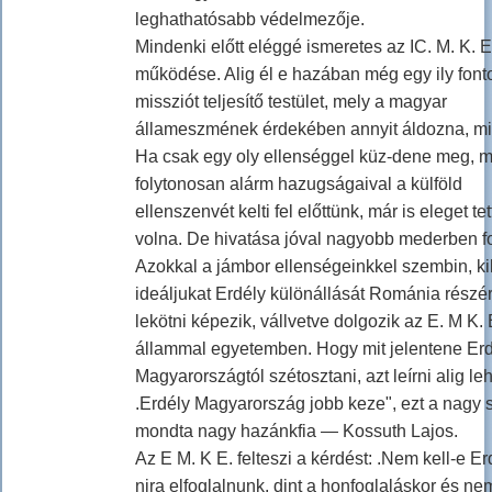
leghathatósabb védelmezője.
Mindenki előtt eléggé ismeretes az IC. M. K. E
működése. Alig él e hazában még egy ily font
missziót teljesítő testület, mely a magyar
állameszmének érdekében annyit áldozna, mi
Ha csak egy oly ellenséggel küz-dene meg, m
folytonosan alárm hazugságaival a külföld
ellenszenvét kelti fel előttünk, már is eleget tet
volna. De hivatása jóval nagyobb mederben fo
Azokkal a jámbor ellenségeinkkel szembin, k
ideáljukat Erdély különállását Románia részé
lekötni képezik, vállvetve dolgozik az E. M K. 
állammal egyetemben. Hogy mit jelentene Erd
Magyarországtól szétosztani, azt leírni alig leh
.Erdély Magyarország jobb keze", ezt a nagy 
mondta nagy hazánkfia — Kossuth Lajos.
Az E M. K E. felteszi a kérdést: .Nem kell-e Er
njra elfoglalnunk, dint a honfoglaláskor és nem