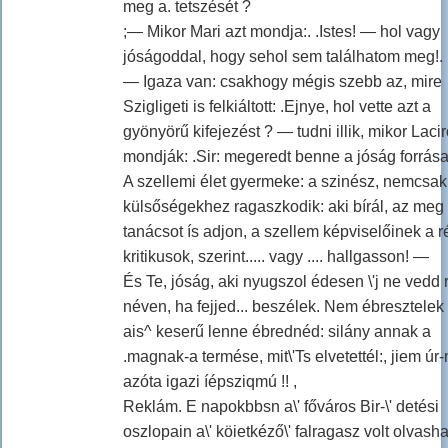
meg a. tetszését ?
;— Mikor Mari azt mondja:. .Istes! — hol vagy
jóságoddal, hogy sehol sem találhatom meg!. .
— Igaza van: csakhogy mégis szebb az, mire
Szigligeti is felkiáltott: .Ejnye, hol vette azt a
gyönyörű kifejezést ? — tudni illik, mikor Lacir
mondják: .Sir: megeredt benne a jóság forrása!.
A szellemi élet gyermeke: a szinész, nemcsak
külsőségekhez ragaszkodik: aki bírál, az meg
tanácsot ís adjon, a szellem képviselőinek a ré
kritikusok, szerint..... vagy .... hallgasson! —
És Te, jóság, aki nyugszol édesen \'j ne vedd 
néven, ha fejjed... beszélek. Nem ébresztelek 
ais^ keserű lenne ébrednéd: silány annak a
.magnak-a termése, mit\'Ts elvetettél:, jiem úr-
azóta igazi íépsziqmú !! ,
Reklám. E napokbbsn a\' főváros Bir-\' detési
oszlopain a\' köietkéző\' falragasz volt olvasha