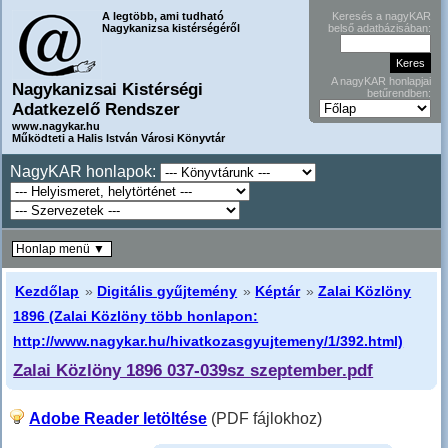
A legtöbb, ami tudható
Keresés a nagyKAR
Nagykanizsa kistérségéről
belső adatbázisában:
A nagyKAR honlapjai
Nagykanizsai Kistérségi
betűrendben:
Adatkezelő Rendszer
www.nagykar.hu
Működteti a Halis István Városi Könyvtár
NagyKAR honlapok:
Honlap menü ▼
Kezdőlap
»
Digitális gyűjtemény
»
Képtár
»
Zalai Közlöny
1896 (Zalai Közlöny több honlapon:
http://www.nagykar.hu/hivatkozasgyujtemeny/1/392.html)
Zalai Közlöny 1896 037-039sz szeptember.pdf
Adobe Reader letöltése
(PDF fájlokhoz)