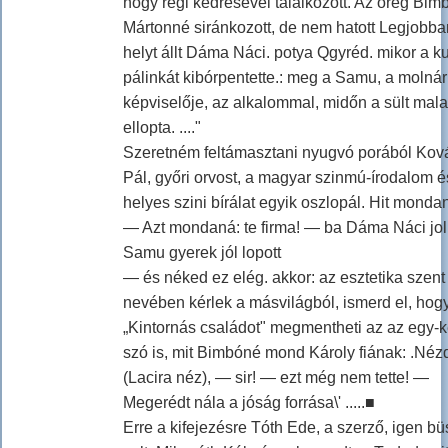
hogy régi kedresével találkozott. Az öreg Bim
Mártonné siránkozott, de nem hatott Legjobba
helyt állt Dáma Náci. potya Qgyréd. mikor a k
pálinkát kibórpentette.: meg a Samu, a molná
képviselője, az alkalommal, midőn a sült mala
ellopta. ...."
Szeretném feltámasztani nyugvó porából Kov
Pál, győri orvost, a magyar szinmú-írodalom é
helyes szini bírálat egyik oszlopál. Hit monda
— Azt mondaná: te firma! — ba Dáma Náci jol i
Samu gyerek jól lopott
— és néked ez elég. akkor: az esztetika szent
nevében kérlek a másvilágból, ismerd el, hog
„Kintornás családot" megmentheti az az egy-k
szó is, mit Bimbóné mond Károly fiának: .Néz
(Lacira néz), — sir! — ezt még nem tette! —
Megerédt nála a jóság forrása\' .....■
Erre a kifejezésre Tóth Ede, a szerző, igen b