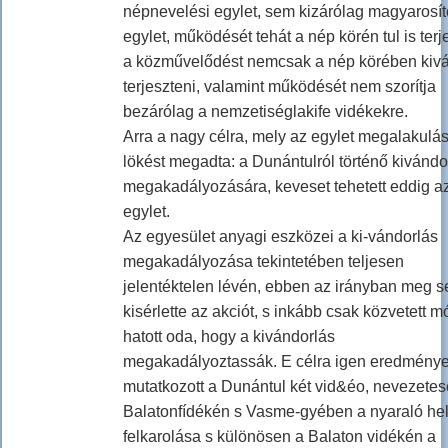
népnevelési egylet, sem kizárólag magyarosít
egylet, működését tehát a nép körén tul is terje
a közművelődést nemcsak a nép körében kiv
terjeszteni, valamint működését nem szorítja
bezárólag a nemzetiséglakife vidékekre.
Arra a nagy célra, mely az egylet megalakulá
lökést megadta: a Dunántulról történő kivándo
megakadályozására, keveset tehetett eddig a
egylet.
Az egyesület anyagi eszközei a ki-vándorlás
megakadályozása tekintetében teljesen
jelentéktelen lévén, ebben az irányban meg 
kisérlette az akciót, s inkább csak közvetett 
hatott oda, hogy a kivándorlás
megakadályoztassák. E célra igen eredmény
mutatkozott a Dunántul két vid&éo, nevezetes
Balatonfídékén s Vasme-gyében a nyaraló he
felkarolása s különösen a Balaton vidékén a