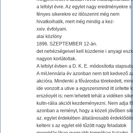
a lefolyt évre. Az egylet nagy eredményekre s
fényes sikerekre ez itíószerint még nem
hivatkoihatik, mert még mindig a kez-
xxiv. évfolyam.
alai közlöny
1896. SZEPTEMBER 12-án.
det nehézségeivel kell küzdenie i anyagi esz
nagyon korlátoltak.
A lefolyt évben a D. K. E. módosította stapsubá
A miUennária év azonban nem tolt kedvező a
akcióra. Mindenki a fővárosba törekedett, min
ide vonzott a utive a egyszersmind itt ürítette k
erszéoyét is; nem lehetett tehát a vidéken sik
kultn-rália akciót kezdeményezni. Nem adja fő
azonban a reményt, hogy a közeli jövőben sik
az. egylet érdekében általánosabb érdeklődés
kelteni s az egylet elé tűzött nagy feladatok
megoldásában gyorsabb tempóban haladni.