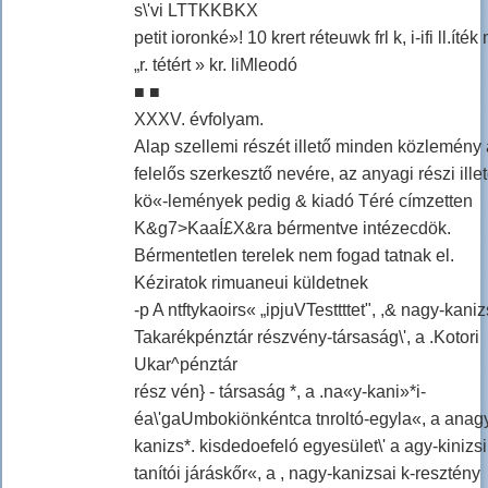
s\'vi LTTKKBKX
petit ioronké»! 10 krert réteuwk frl k, i-ifi ll.íték
„r. tétért » kr. liMleodó
■ ■
XXXV. évfolyam.
Alap szellemi részét illető minden közlemény 
felelős szerkesztő nevére, az anyagi részi ille
kö«-lemények pedig & kiadó Téré címzetten
K&g7>KaaÍ£X&ra bérmentve intézecdök.
Bérmentetlen terelek nem fogad tatnak el.
Kéziratok rimuaneui küldetnek
-p A ntftykaoirs« „ipjuVTesttttet", ,& nagy-kaniz
Takarékpénztár részvény-társaság\', a .Kotori
Ukar^pénztár
rész vén} - társaság *, a .na«y-kani»*i-
éa\'gaUmbokiönkéntca tnroltó-egyla«, a anag
kanizs*. kisdedoefeló egyesület\' a agy-kinizsi
tanítói járáskőr«, a , nagy-kanizsai k-resztény