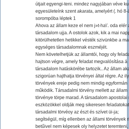
útjait egyengi-teni. mindez nagyjában véve kul
egyesületeínk szent akarata, amelyért (. hó 8-
sorompóba léptek 1
Ahova az állam keze el nem j»t-ha\'. oda elér 
társadalom ujja. A ostolok azok, kik a mai nap
kitörülhetetlen hetikkel vésték szivünkbe a m
egységes társadalomnak eszméjét.
Nem követelhetjük az államtói, hogy oly felada
hajtson végre, amely feladat megvalósítása á
társadalom hatáskörébe tartozik.. Az állam aka
szigorúan hajthatja törvényei által régre. Az il
törvények ereje pedig nem mindig egyformán
működik. Társadalmi törvény mellett az állam
törvénye törpe marad. A társadalom apostolai
eszközökkel oldják meg sikeresen feladatokat
társadalmi törvéoy az észt és szívet üi-ja;
segítségül, míg ellenben az állami törvények 
betűivel nem képesek oly helyzetet teremteni,