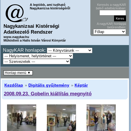
A legtöbb, ami tudható
Keresés a nagyKAR
Nagykanizsa kistérségéről
belső adatbázisában:
A nagyKAR honlapjai
Nagykanizsai Kistérségi
betűrendben:
Adatkezelő Rendszer
www.nagykar.hu
Működteti a Halis István Városi Könyvtár
NagyKAR honlapok:
Honlap menü ▼
Kezdőlap
»
Digitális gyűjtemény
»
Képtár
2008.09.23. Gobelin kiállítás megnyitó