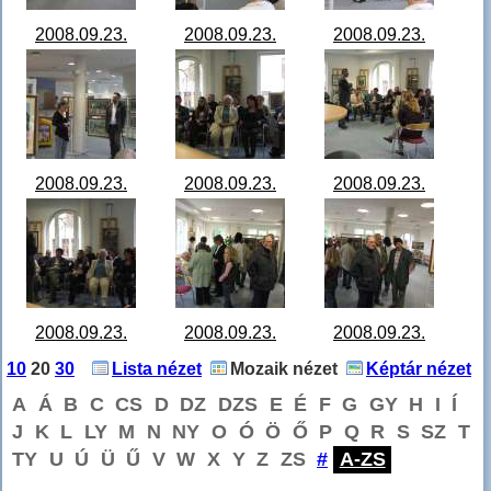
2008.09.23.
2008.09.23.
2008.09.23.
Gobelin kiállítás
Gobelin kiállítás
Gobelin kiállítás
megnyitó 01.jpg
megnyitó 02.jpg
megnyitó 03.jpg
2008.09.23.
2008.09.23.
2008.09.23.
Gobelin kiállítás
Gobelin kiállítás
Gobelin kiállítás
megnyitó 04.jpg
megnyitó 05.jpg
megnyitó 06.jpg
2008.09.23.
2008.09.23.
2008.09.23.
Gobelin kiállítás
Gobelin kiállítás
Gobelin kiállítás
10
20
30
Lista nézet
Mozaik nézet
Képtár nézet
megnyitó 07.jpg
megnyitó 08.jpg
megnyitó 09.jpg
A
Á
B
C
CS
D
DZ
DZS
E
É
F
G
GY
H
I
Í
J
K
L
LY
M
N
NY
O
Ó
Ö
Ő
P
Q
R
S
SZ
T
TY
U
Ú
Ü
Ű
V
W
X
Y
Z
ZS
#
A-ZS