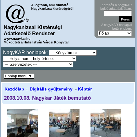
A legtöbb, ami tudható
Keresés a nagyKAR
Nagykanizsa kistérségéről
belső adatbázisában:
A nagyKAR honlapjai
Nagykanizsai Kistérségi
betűrendben:
Adatkezelő Rendszer
www.nagykar.hu
Működteti a Halis István Városi Könyvtár
NagyKAR honlapok:
Honlap menü ▼
Kezdőlap
»
Digitális gyűjtemény
»
Képtár
2008.10.08. Nagykar Játék bemutató