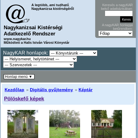
A legtöbb, ami tudható
Keresés a nagyKAR
Nagykanizsa kistérségéről
belső adatbázisában:
A nagyKAR honlapjai
Nagykanizsai Kistérségi
betűrendben:
Adatkezelő Rendszer
www.nagykar.hu
Működteti a Halis István Városi Könyvtár
NagyKAR honlapok:
Honlap menü ▼
Kezdőlap
»
Digitális gyűjtemény
»
Képtár
Pölöskefő képek