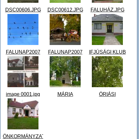
DSC00606.JPG
DSC00612.JPG
FALUHÁZ.JPG
I. és II.
Korszerű játszótér
Pálffy- kúria ma
világháborús
a faluban
faluház
emlékmű
Pölöskefő
FALUNAP2007
FALUNAP2007
IFJÚSÁGI KLUB
001.jpg
087.jpg
KONDI
2007. évi falunap
2007. évi falunap
TEREM.JPG
ahol a falu fecskéi
apraja nagyja
Ifjúsági klub és
is jelen voltak
vidáman töltötte a
kondicionáló
napot
...
terem.
image 0001.jpg
MÁRIA
ÓRIÁSI
MAGDOLNA
PLATÁNFA.jpg
TEMPLOM.JPG
Óriás platánfa
Mária Magdolna
templom
ÖNKORMÁNYZAT